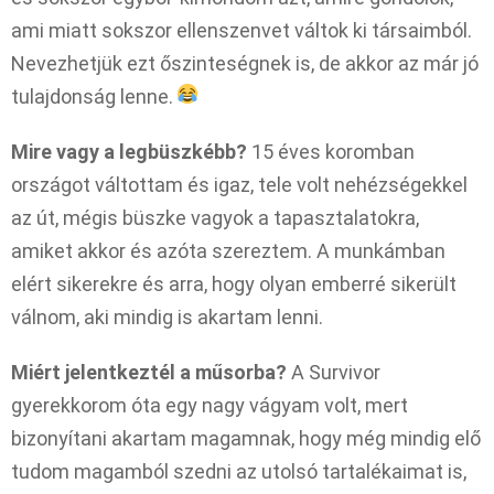
ami miatt sokszor ellenszenvet váltok ki társaimból.
Nevezhetjük ezt őszinteségnek is, de akkor az már jó
tulajdonság lenne.
Mire vagy a legbüszkébb?
15 éves koromban
országot váltottam és igaz, tele volt nehézségekkel
az út, mégis büszke vagyok a tapasztalatokra,
amiket akkor és azóta szereztem. A munkámban
elért sikerekre és arra, hogy olyan emberré sikerült
válnom, aki mindig is akartam lenni.
Miért jelentkeztél a műsorba?
A Survivor
gyerekkorom óta egy nagy vágyam volt, mert
bizonyítani akartam magamnak, hogy még mindig elő
tudom magamból szedni az utolsó tartalékaimat is,