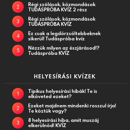
Régi szólások, közmondások
TUDÁSPRÓBA KVÍZ 2 rész
Régi szólások, közmondások
TUDÁSPRÓBA KVÍZ
Ez csak a legdörzsöltebbeknek
sikerül! Tudáspróba kvíz
Nézzük milyen az észjárásod!?
Tudáspróba KVÍZ
HELYESÍRÁSI KVÍZEK
Tipikus helyesírási hibák! Te is
elköveted ezeket?
Ezeket majdnem mindenki rosszul írja!
Te köztük vagy?
8 helyesírási hiba, amit muszáj
elkerülnöd! KVÍZ