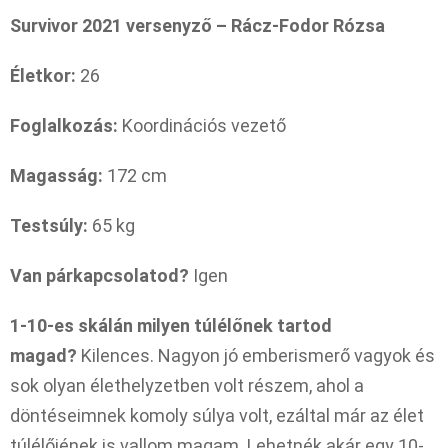
Survivor 2021 versenyző – Rácz-Fodor Rózsa
Életkor:
26
Foglalkozás:
Koordinációs vezető
Magasság:
172 cm
Testsúly:
65 kg
Van párkapcsolatod?
Igen
1-10-es skálán milyen túlélőnek tartod
magad?
Kilences. Nagyon jó emberismerő vagyok és
sok olyan élethelyzetben volt részem, ahol a
döntéseimnek komoly súlya volt, ezáltal már az élet
túlélőjének is vallom magam. Lehetnék akár egy 10-