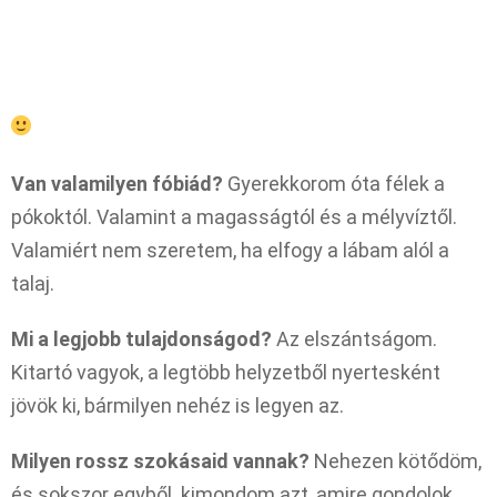
Van valamilyen fóbiád?
Gyerekkorom óta félek a
pókoktól. Valamint a magasságtól és a mélyvíztől.
Valamiért nem szeretem, ha elfogy a lábam alól a
talaj.
Mi a legjobb tulajdonságod?
Az elszántságom.
Kitartó vagyok, a legtöbb helyzetből nyertesként
jövök ki, bármilyen nehéz is legyen az.
Milyen rossz szokásaid vannak?
Nehezen kötődöm,
és sokszor egyből kimondom azt, amire gondolok,