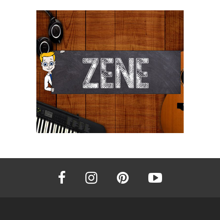
facebook
instagram
pinterest
youtube