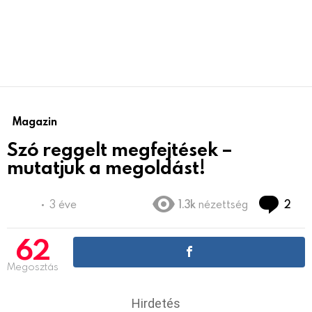
Magazin
Szó reggelt megfejtések –
mutatjuk a megoldást!
hoz
3 éve
1.3k
nézettség
2
62
Megosztás
Hirdetés