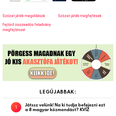
Szózat játék megoldások
Szózat játék megfejtések
Fejtörő összeadós feladvány
megfejtéssel
LEGÚJABBAK:
Játssz velünk! Na ki tudja befejezni ezt
a 8 magyar közmondást? KVÍZ