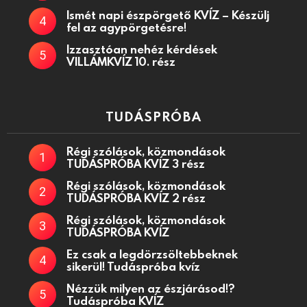
Ismét napi észpörgető KVÍZ – Készülj
fel az agypörgetésre!
Izzasztóan nehéz kérdések
VILLÁMKVÍZ 10. rész
TUDÁSPRÓBA
Régi szólások, közmondások
TUDÁSPRÓBA KVÍZ 3 rész
Régi szólások, közmondások
TUDÁSPRÓBA KVÍZ 2 rész
Régi szólások, közmondások
TUDÁSPRÓBA KVÍZ
Ez csak a legdörzsöltebbeknek
sikerül! Tudáspróba kvíz
Nézzük milyen az észjárásod!?
Tudáspróba KVÍZ