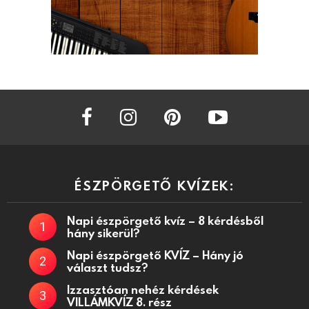
facebook
instagram
pinterest
youtube
ÉSZPÖRGETŐ KVÍZEK:
Napi észpörgető kvíz – 8 kérdésből
hány sikerül?
Napi észpörgető KVÍZ – Hány jó
választ tudsz?
Izzasztóan nehéz kérdések
VILLÁMKVÍZ 8. rész