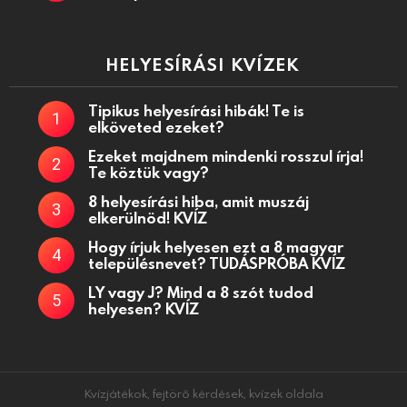
HELYESÍRÁSI KVÍZEK
Tipikus helyesírási hibák! Te is
elköveted ezeket?
Ezeket majdnem mindenki rosszul írja!
Te köztük vagy?
8 helyesírási hiba, amit muszáj
elkerülnöd! KVÍZ
Hogy írjuk helyesen ezt a 8 magyar
településnevet? TUDÁSPRÓBA KVÍZ
LY vagy J? Mind a 8 szót tudod
helyesen? KVÍZ
Kvízjátékok, fejtörő kérdések, kvízek oldala