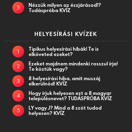
Nézzük milyen az észjárásod!?
Tudáspróba KVÍZ
HELYESÍRÁSI KVÍZEK
Tipikus helyesírási hibák! Te is
elköveted ezeket?
Ezeket majdnem mindenki rosszul írja!
Te köztük vagy?
8 helyesírási hiba, amit muszáj
elkerülnöd! KVÍZ
Hogy írjuk helyesen ezt a 8 magyar
településnevet? TUDÁSPRÓBA KVÍZ
LY vagy J? Mind a 8 szót tudod
helyesen? KVÍZ