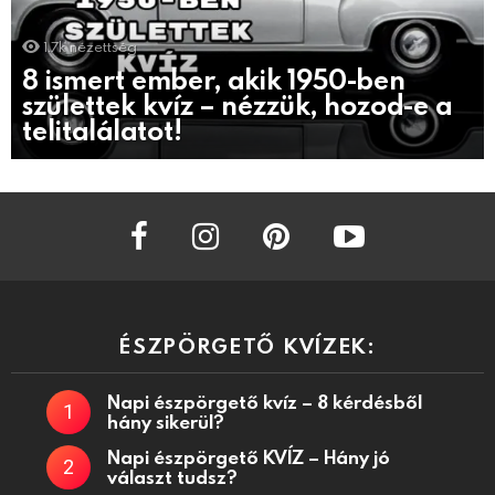
1.7k
nézettség
8 ismert ember, akik 1950-ben
születtek kvíz – nézzük, hozod-e a
telitalálatot!
facebook
instagram
pinterest
youtube
ÉSZPÖRGETŐ KVÍZEK:
Napi észpörgető kvíz – 8 kérdésből
hány sikerül?
Napi észpörgető KVÍZ – Hány jó
választ tudsz?