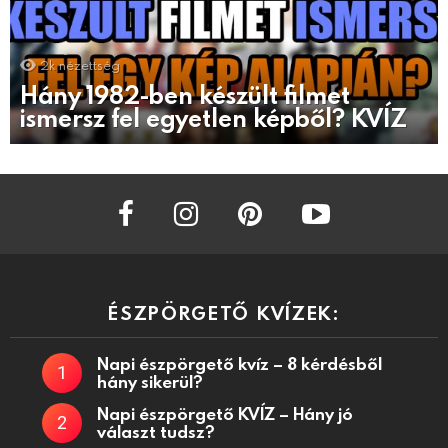
2k
nézettség
Hány 1982-ben készült filmet
ismersz fel egyetlen képből? KVÍZ
facebook
instagram
pinterest
youtube
ÉSZPÖRGETŐ KVÍZEK:
Napi észpörgető kvíz – 8 kérdésből
hány sikerül?
Napi észpörgető KVÍZ – Hány jó
választ tudsz?