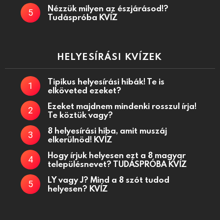
Nézzük milyen az észjárásod!?
Tudáspróba KVÍZ
HELYESÍRÁSI KVÍZEK
Tipikus helyesírási hibák! Te is
elköveted ezeket?
Ezeket majdnem mindenki rosszul írja!
Te köztük vagy?
8 helyesírási hiba, amit muszáj
elkerülnöd! KVÍZ
Hogy írjuk helyesen ezt a 8 magyar
településnevet? TUDÁSPRÓBA KVÍZ
LY vagy J? Mind a 8 szót tudod
helyesen? KVÍZ