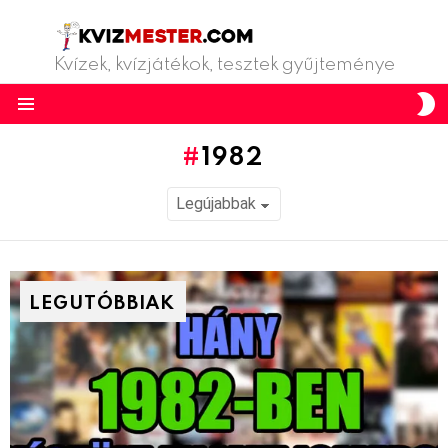
Kvízek, kvízjátékok, tesztek gyűjteménye
S
S
Menu
1982
LEGUTÓBBIAK