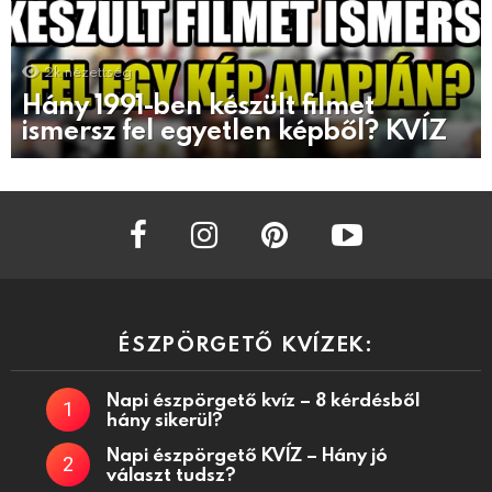
2k
nézettség
Hány 1991-ben készült filmet
ismersz fel egyetlen képből? KVÍZ
facebook
instagram
pinterest
youtube
ÉSZPÖRGETŐ KVÍZEK:
Napi észpörgető kvíz – 8 kérdésből
hány sikerül?
Napi észpörgető KVÍZ – Hány jó
választ tudsz?