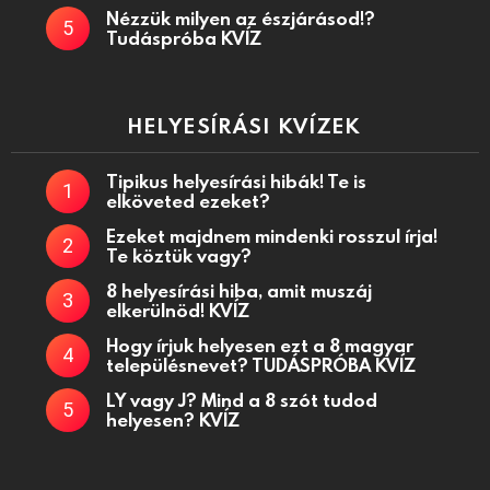
Nézzük milyen az észjárásod!?
Tudáspróba KVÍZ
HELYESÍRÁSI KVÍZEK
Tipikus helyesírási hibák! Te is
elköveted ezeket?
Ezeket majdnem mindenki rosszul írja!
Te köztük vagy?
8 helyesírási hiba, amit muszáj
elkerülnöd! KVÍZ
Hogy írjuk helyesen ezt a 8 magyar
településnevet? TUDÁSPRÓBA KVÍZ
LY vagy J? Mind a 8 szót tudod
helyesen? KVÍZ