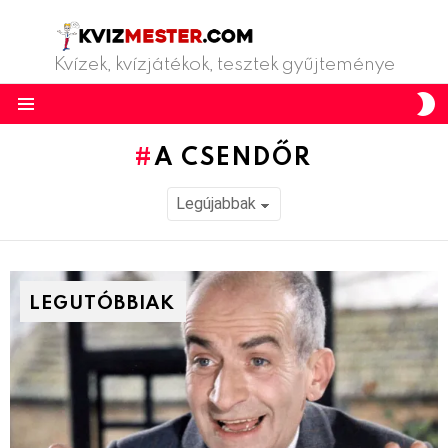
Kvízek, kvízjátékok, tesztek gyűjteménye
S
S
Menu
A CSENDŐR
LEGUTÓBBIAK