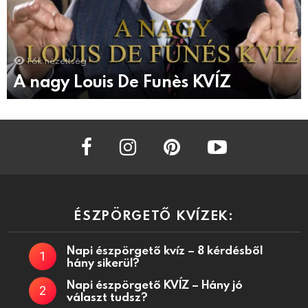
1.6k
nézettség
A nagy Louis De Funès KVÍZ
facebook
instagram
pinterest
youtube
ÉSZPÖRGETŐ KVÍZEK:
Napi észpörgető kvíz – 8 kérdésből
hány sikerül?
Napi észpörgető KVÍZ – Hány jó
választ tudsz?