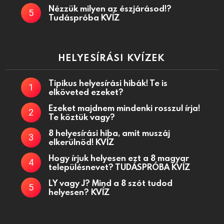
Nézzük milyen az észjárásod!?
Tudáspróba KVÍZ
HELYESÍRÁSI KVÍZEK
Tipikus helyesírási hibák! Te is
elköveted ezeket?
Ezeket majdnem mindenki rosszul írja!
Te köztük vagy?
8 helyesírási hiba, amit muszáj
elkerülnöd! KVÍZ
Hogy írjuk helyesen ezt a 8 magyar
településnevet? TUDÁSPRÓBA KVÍZ
LY vagy J? Mind a 8 szót tudod
helyesen? KVÍZ