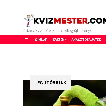
Kvízek, kvízjátékok, tesztek gyűjteménye
CÍMLAP
KVÍZEK
AKASZTÓFAJÁTÉK
Menu
LEGUTÓBBIAK