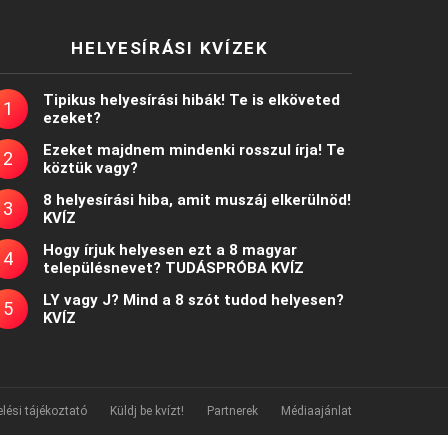
HELYESÍRÁSI KVÍZEK
Tipikus helyesírási hibák! Te is elköveted
ezeket?
Ezeket majdnem mindenki rosszul írja! Te
köztük vagy?
8 helyesírási hiba, amit muszáj elkerülnöd!
KVÍZ
Hogy írjuk helyesen ezt a 8 magyar
településnevet? TUDÁSPRÓBA KVÍZ
LY vagy J? Mind a 8 szót tudod helyesen?
KVÍZ
lési tájékoztató
Küldj be kvízt!
Partnerek
Médiaajánlat