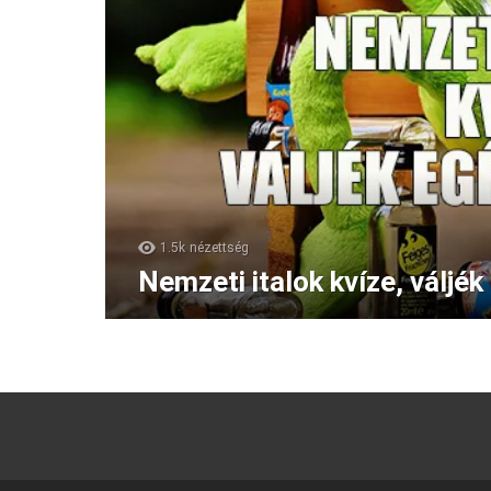
1.5k
nézettség
Nemzeti italok kvíze, váljé