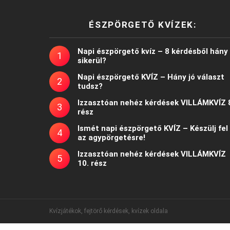
ÉSZPÖRGETŐ KVÍZEK:
Napi észpörgető kvíz – 8 kérdésből hány
sikerül?
Napi észpörgető KVÍZ – Hány jó választ
tudsz?
Izzasztóan nehéz kérdések VILLÁMKVÍZ 
rész
Ismét napi észpörgető KVÍZ – Készülj fel
az agypörgetésre!
Izzasztóan nehéz kérdések VILLÁMKVÍZ
10. rész
Kvízjátékok, fejtörő kérdések, kvízek oldala