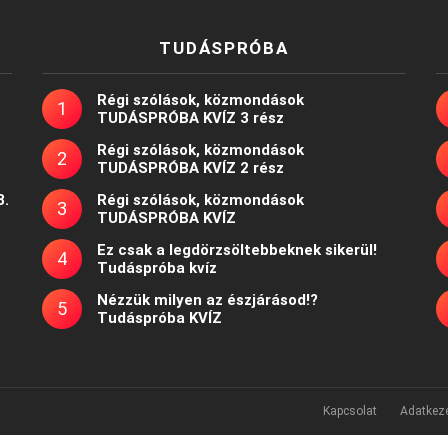
TUDÁSPRÓBA
Régi szólások, közmondások
TUDÁSPRÓBA KVÍZ 3 rész
Régi szólások, közmondások
TUDÁSPRÓBA KVÍZ 2 rész
8.
Régi szólások, közmondások
TUDÁSPRÓBA KVÍZ
Ez csak a legdörzsöltebbeknek sikerül!
Tudáspróba kvíz
Nézzük milyen az észjárásod!?
Tudáspróba KVÍZ
Kapcsolat
Adatkeze
Powered by
WordPress