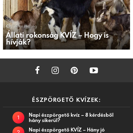
1.3k
nézettség
Állati rokonság KVÍZ – Hogy is
hívják?
facebook
instagram
pinterest
youtube
ÉSZPÖRGETŐ KVÍZEK:
Napi észpörgető kvíz – 8 kérdésből
hány sikerül?
Napi észpörgető KVÍZ – Hány jó