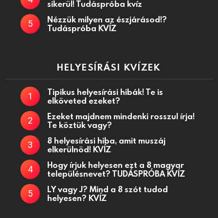
sikerül! Tudáspróba kvíz
Nézzük milyen az észjárásod!?
Tudáspróba KVÍZ
HELYESÍRÁSI KVÍZEK
Tipikus helyesírási hibák! Te is
elköveted ezeket?
Ezeket majdnem mindenki rosszul írja!
Te köztük vagy?
8 helyesírási hiba, amit muszáj
elkerülnöd! KVÍZ
Hogy írjuk helyesen ezt a 8 magyar
településnevet? TUDÁSPRÓBA KVÍZ
LY vagy J? Mind a 8 szót tudod
helyesen? KVÍZ