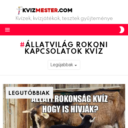
Kvízek, kvízjátékok, tesztek gyűjteménye
S
S
Menu
ÁLLATVILÁG ROKONI
KAPCSOLATOK KVÍZ
LEGUTÓBBIAK