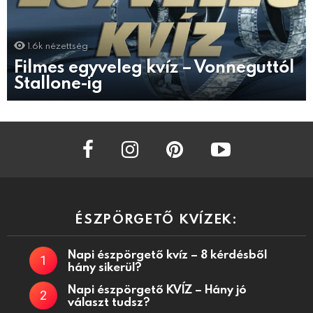
1.6k
nézettség
Filmes egyveleg kvíz – Vonneguttól
Stallone-ig
facebook
instagram
pinterest
youtube
ÉSZPÖRGETŐ KVÍZEK:
Napi észpörgető kvíz – 8 kérdésből
hány sikerül?
Napi észpörgető KVÍZ – Hány jó
választ tudsz?