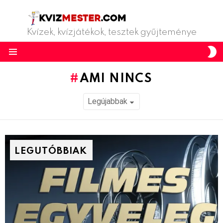
Kvízek, kvízjátékok, tesztek gyűjteménye
S
S
Menu
AMI NINCS
LEGUTÓBBIAK