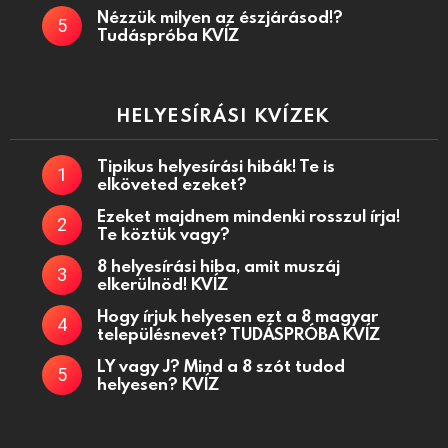
Nézzük milyen az észjárásod!?
Tudáspróba KVÍZ
HELYESÍRÁSI KVÍZEK
Tipikus helyesírási hibák! Te is
elköveted ezeket?
Ezeket majdnem mindenki rosszul írja!
Te köztük vagy?
8 helyesírási hiba, amit muszáj
elkerülnöd! KVÍZ
Hogy írjuk helyesen ezt a 8 magyar
településnevet? TUDÁSPRÓBA KVÍZ
LY vagy J? Mind a 8 szót tudod
helyesen? KVÍZ