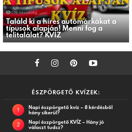
1.9k
nézettség
Találd ki a híres autómárkákat a
típusok alapján! Menni fog a
telitalálat? KVÍZ
facebook
instagram
pinterest
youtube
ÉSZPÖRGETŐ KVÍZEK:
Napi észpörgető kvíz – 8 kérdésből
hány sikerül?
Napi észpörgető KVÍZ – Hány jó
választ tudsz?