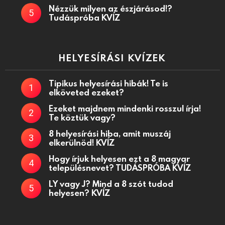
Nézzük milyen az észjárásod!?
Tudáspróba KVÍZ
HELYESÍRÁSI KVÍZEK
Tipikus helyesírási hibák! Te is
elköveted ezeket?
Ezeket majdnem mindenki rosszul írja!
Te köztük vagy?
8 helyesírási hiba, amit muszáj
elkerülnöd! KVÍZ
Hogy írjuk helyesen ezt a 8 magyar
településnevet? TUDÁSPRÓBA KVÍZ
LY vagy J? Mind a 8 szót tudod
helyesen? KVÍZ