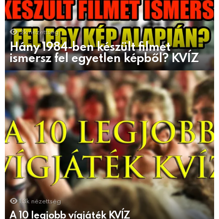
2k
nézettség
Hány 1984-ben készült filmet
ismersz fel egyetlen képből? KVÍZ
1.3k
nézettség
A 10 legjobb vígjáték KVÍZ