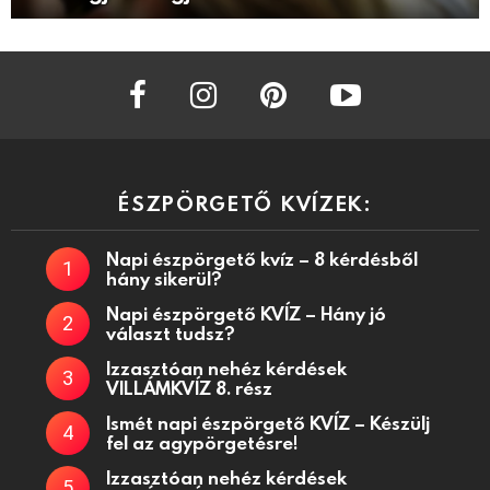
facebook
instagram
pinterest
youtube
ÉSZPÖRGETŐ KVÍZEK:
Napi észpörgető kvíz – 8 kérdésből
hány sikerül?
Napi észpörgető KVÍZ – Hány jó
választ tudsz?
Izzasztóan nehéz kérdések
VILLÁMKVÍZ 8. rész
Ismét napi észpörgető KVÍZ – Készülj
fel az agypörgetésre!
Izzasztóan nehéz kérdések