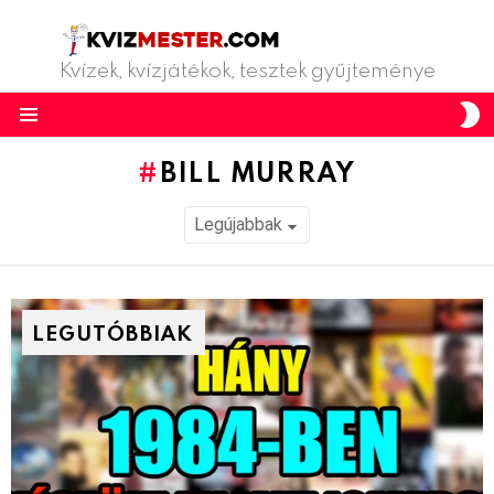
Kvízek, kvízjátékok, tesztek gyűjteménye
S
S
Menu
BILL MURRAY
LEGUTÓBBIAK