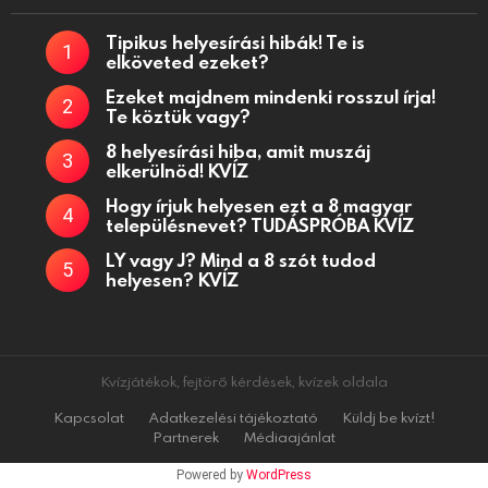
Tipikus helyesírási hibák! Te is
elköveted ezeket?
Ezeket majdnem mindenki rosszul írja!
Te köztük vagy?
8 helyesírási hiba, amit muszáj
elkerülnöd! KVÍZ
Hogy írjuk helyesen ezt a 8 magyar
településnevet? TUDÁSPRÓBA KVÍZ
LY vagy J? Mind a 8 szót tudod
helyesen? KVÍZ
Kvízjátékok, fejtörő kérdések, kvízek oldala
Kapcsolat
Adatkezelési tájékoztató
Küldj be kvízt!
Partnerek
Médiaajánlat
Powered by
WordPress