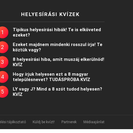
HELYESÍRÁSI KVÍZEK
Tipikus helyesírási hibák! Te is elköveted
ezeket?
Ezeket majdnem mindenki rosszul írja! Te
köztük vagy?
8 helyesírási hiba, amit muszáj elkerülnöd!
KVÍZ
Hogy írjuk helyesen ezt a 8 magyar
településnevet? TUDÁSPRÓBA KVÍZ
LY vagy J? Mind a 8 szót tudod helyesen?
KVÍZ
lési tájékoztató
Küldj be kvízt!
Partnerek
Médiaajánlat