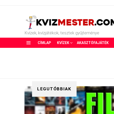
Kvízek, kvízjátékok, tesztek gyűjteménye
CÍMLAP
KVÍZEK
AKASZTÓFAJÁTÉK
Menu
LEGUTÓBBIAK