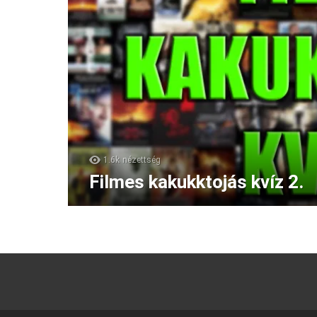
1.6k
nézettség
Filmes kakukktojás kvíz 2.