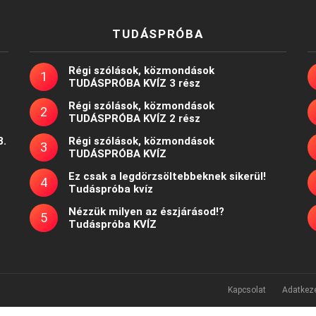
TUDÁSPRÓBA
Régi szólások, közmondások
TUDÁSPRÓBA KVÍZ 3 rész
Régi szólások, közmondások
TUDÁSPRÓBA KVÍZ 2 rész
8.
Régi szólások, közmondások
TUDÁSPRÓBA KVÍZ
Ez csak a legdörzsöltebbeknek sikerül!
Tudáspróba kvíz
Nézzük milyen az észjárásod!?
Tudáspróba KVÍZ
Kapcsolat
Adatkeze
Powered by
WordPress