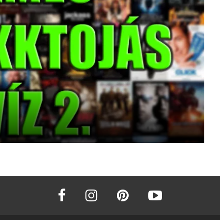
facebook
instagram
pinterest
youtube