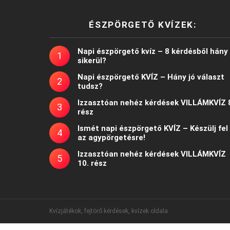
ÉSZPÖRGETŐ KVÍZEK:
Napi észpörgető kvíz – 8 kérdésből hány
sikerül?
Napi észpörgető KVÍZ – Hány jó választ
tudsz?
Izzasztóan nehéz kérdések VILLÁMKVÍZ 
rész
Ismét napi észpörgető KVÍZ – Készülj fel
az agypörgetésre!
Izzasztóan nehéz kérdések VILLÁMKVÍZ
10. rész
Kvízjátékok, fejtörő kérdések, kvízek oldala