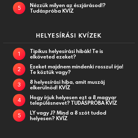
Nézzük milyen az észjárásod!?
Tudáspróba KVÍZ
HELYESÍRÁSI KVÍZEK
Tipikus helyesírási hibák! Te is
elköveted ezeket?
Ezeket majdnem mindenki rosszul írja!
Te köztük vagy?
8 helyesírási hiba, amit muszáj
elkerülnöd! KVÍZ
Hogy írjuk helyesen ezt a 8 magyar
településnevet? TUDÁSPRÓBA KVÍZ
LY vagy J? Mind a 8 szót tudod
helyesen? KVÍZ