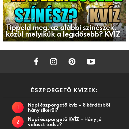
2k
nézettség
Tippeld meg, az alábbi színészek
közül melyikük a legidősebb? KVÍZ
facebook
instagram
pinterest
youtube
ÉSZPÖRGETŐ KVÍZEK:
Napi észpörgető kvíz – 8 kérdésből
hány sikerül?
Napi észpörgető KVÍZ – Hány jó
választ tudsz?