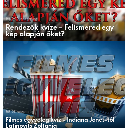
999
nézettség
Rendezők kvíze – Felismered egy
kép alapján őket?
2k
nézettség
Filmes egyveleg kvíz – Indiana Jones-tól
Latinovits Zoltánig