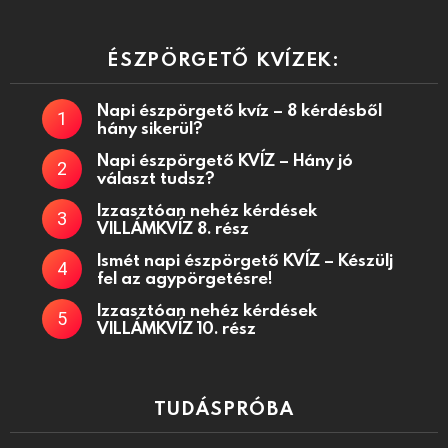
ÉSZPÖRGETŐ KVÍZEK:
Napi észpörgető kvíz – 8 kérdésből
hány sikerül?
Napi észpörgető KVÍZ – Hány jó
választ tudsz?
Izzasztóan nehéz kérdések
VILLÁMKVÍZ 8. rész
Ismét napi észpörgető KVÍZ – Készülj
fel az agypörgetésre!
Izzasztóan nehéz kérdések
VILLÁMKVÍZ 10. rész
TUDÁSPRÓBA