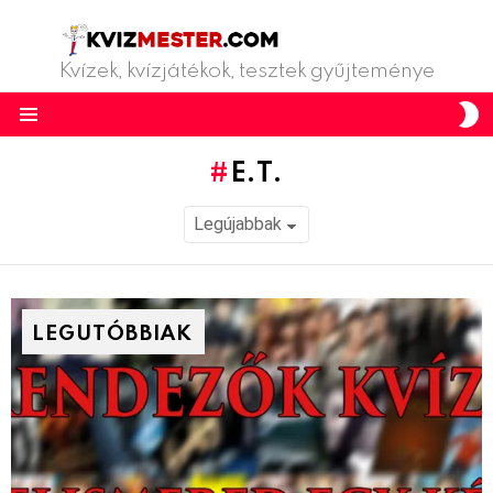
Kvízek, kvízjátékok, tesztek gyűjteménye
S
S
Menu
E.T.
LEGUTÓBBIAK