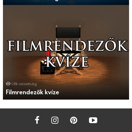
1.8k
nézettség
Filmrendezők kvíze
facebook
instagram
pinterest
youtube