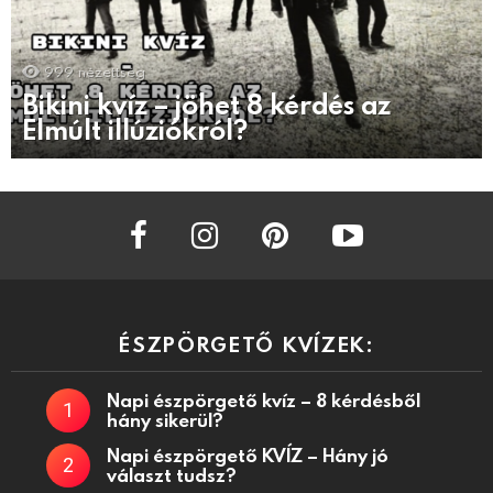
999
nézettség
Bikini kvíz – jöhet 8 kérdés az
Elmúlt illúziókról?
facebook
instagram
pinterest
youtube
ÉSZPÖRGETŐ KVÍZEK:
Napi észpörgető kvíz – 8 kérdésből
hány sikerül?
Napi észpörgető KVÍZ – Hány jó
választ tudsz?