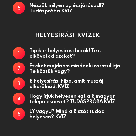
Nézzük milyen az észjárásod!?
Tudáspróba KVÍZ
HELYESÍRÁSI KVÍZEK
Tipikus helyesírási hibák! Te is
elköveted ezeket?
Ezeket majdnem mindenki rosszul írja!
Te köztük vagy?
8 helyesírási hiba, amit muszáj
elkerülnöd! KVÍZ
Hogy írjuk helyesen ezt a 8 magyar
településnevet? TUDÁSPRÓBA KVÍZ
LY vagy J? Mind a 8 szót tudod
helyesen? KVÍZ