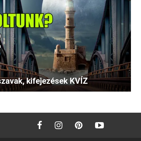
zavak, kifejezések KVÍZ
facebook
instagram
pinterest
youtube