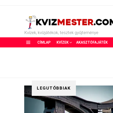
Kvízek, kvízjátékok, tesztek gyűjteménye
CÍMLAP
KVÍZEK
AKASZTÓFAJÁTÉK
Menu
LEGUTÓBBIAK