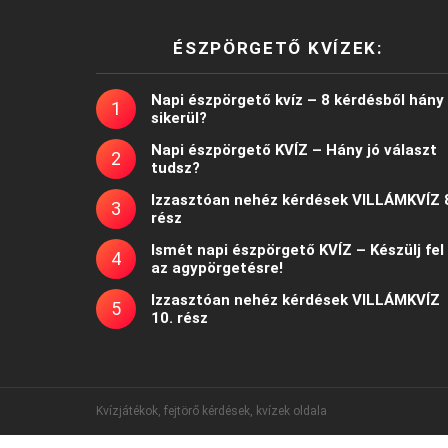
ÉSZPÖRGETŐ KVÍZEK:
Napi észpörgető kvíz – 8 kérdésből hány
sikerül?
Napi észpörgető KVÍZ – Hány jó választ
tudsz?
Izzasztóan nehéz kérdések VILLÁMKVÍZ 
rész
Ismét napi észpörgető KVÍZ – Készülj fel
az agypörgetésre!
Izzasztóan nehéz kérdések VILLÁMKVÍZ
10. rész
Kvízjátékok, fejtörő kérdések, kvízek oldala