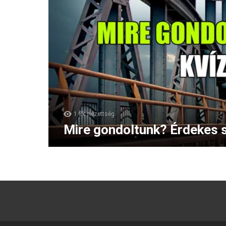
1.3k
nézettség
Mire gondoltunk? Érdekes s