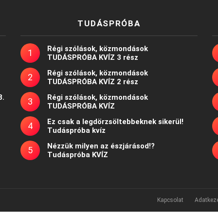
TUDÁSPRÓBA
Régi szólások, közmondások
TUDÁSPRÓBA KVÍZ 3 rész
Régi szólások, közmondások
TUDÁSPRÓBA KVÍZ 2 rész
8.
Régi szólások, közmondások
TUDÁSPRÓBA KVÍZ
Ez csak a legdörzsöltebbeknek sikerül!
Tudáspróba kvíz
Nézzük milyen az észjárásod!?
Tudáspróba KVÍZ
Kapcsolat
Adatkeze
Powered by
WordPress