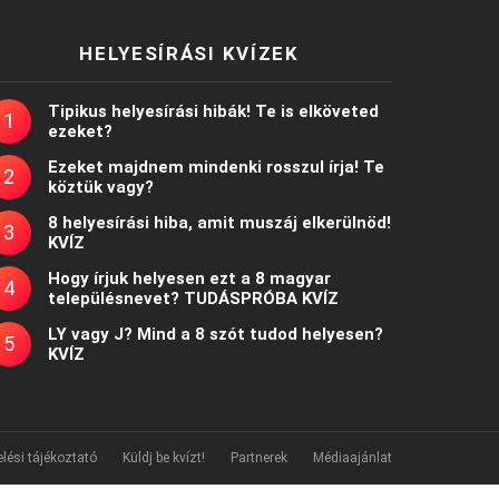
HELYESÍRÁSI KVÍZEK
Tipikus helyesírási hibák! Te is elköveted
ezeket?
Ezeket majdnem mindenki rosszul írja! Te
köztük vagy?
8 helyesírási hiba, amit muszáj elkerülnöd!
KVÍZ
Hogy írjuk helyesen ezt a 8 magyar
településnevet? TUDÁSPRÓBA KVÍZ
LY vagy J? Mind a 8 szót tudod helyesen?
KVÍZ
lési tájékoztató
Küldj be kvízt!
Partnerek
Médiaajánlat