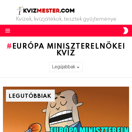
Kvízek, kvízjátékok, tesztek gyűjteménye
S
S
Menu
EURÓPA MINISZTERELNÖKEI
KVÍZ
LEGUTÓBBIAK