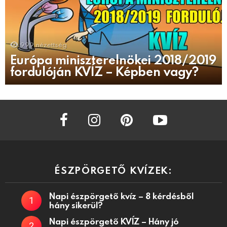
999
nézettség
Európa miniszterelnökei 2018/2019
fordulóján KVÍZ – Képben vagy?
facebook
instagram
pinterest
youtube
ÉSZPÖRGETŐ KVÍZEK:
Napi észpörgető kvíz – 8 kérdésből
hány sikerül?
Napi észpörgető KVÍZ – Hány jó