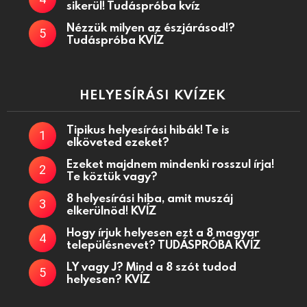
sikerül! Tudáspróba kvíz
Nézzük milyen az észjárásod!?
Tudáspróba KVÍZ
HELYESÍRÁSI KVÍZEK
Tipikus helyesírási hibák! Te is
elköveted ezeket?
Ezeket majdnem mindenki rosszul írja!
Te köztük vagy?
8 helyesírási hiba, amit muszáj
elkerülnöd! KVÍZ
Hogy írjuk helyesen ezt a 8 magyar
településnevet? TUDÁSPRÓBA KVÍZ
LY vagy J? Mind a 8 szót tudod
helyesen? KVÍZ