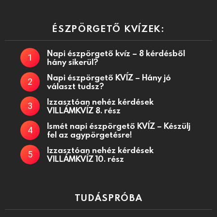
ÉSZPÖRGETŐ KVÍZEK:
Napi észpörgető kvíz – 8 kérdésből
hány sikerül?
Napi észpörgető KVÍZ – Hány jó
választ tudsz?
Izzasztóan nehéz kérdések
VILLÁMKVÍZ 8. rész
Ismét napi észpörgető KVÍZ – Készülj
fel az agypörgetésre!
Izzasztóan nehéz kérdések
VILLÁMKVÍZ 10. rész
TUDÁSPRÓBA