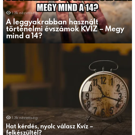
1.3k
nézettség
A leggyakrabban használt
történelmi évszámok KVÍZ – Megy
mind a 14?
1.3k
nézettség
Hat kérdés, nyolc válasz Kvíz –
felkészültél?