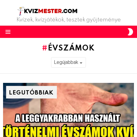
Kvízek, kvízjátékok, tesztek gyűjteménye
S
S
Menu
ÉVSZÁMOK
LEGUTÓBBIAK