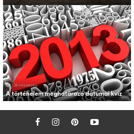
1.3k
nézettség
A történelem meghatározó dátumai kvíz
facebook
instagram
pinterest
youtube