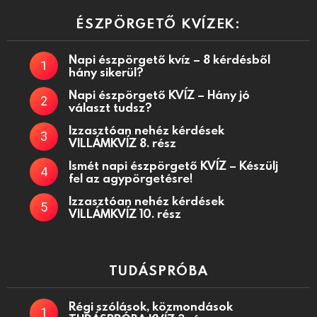
ÉSZPÖRGETŐ KVÍZEK:
Napi észpörgető kvíz – 8 kérdésből
hány sikerül?
Napi észpörgető KVÍZ – Hány jó
választ tudsz?
Izzasztóan nehéz kérdések
VILLÁMKVÍZ 8. rész
Ismét napi észpörgető KVÍZ – Készülj
fel az agypörgetésre!
Izzasztóan nehéz kérdések
VILLÁMKVÍZ 10. rész
TUDÁSPRÓBA
Régi szólások, közmondások