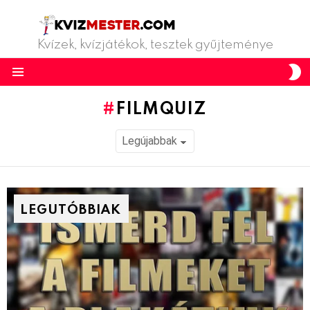
Kvízek, kvízjátékok, tesztek gyűjteménye
S
S
Menu
FILMQUIZ
LEGUTÓBBIAK