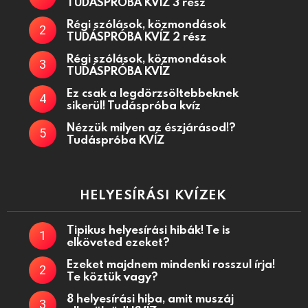
TUDÁSPRÓBA KVÍZ 3 rész
Régi szólások, közmondások
TUDÁSPRÓBA KVÍZ 2 rész
Régi szólások, közmondások
TUDÁSPRÓBA KVÍZ
Ez csak a legdörzsöltebbeknek
sikerül! Tudáspróba kvíz
Nézzük milyen az észjárásod!?
Tudáspróba KVÍZ
HELYESÍRÁSI KVÍZEK
Tipikus helyesírási hibák! Te is
elköveted ezeket?
Ezeket majdnem mindenki rosszul írja!
Te köztük vagy?
8 helyesírási hiba, amit muszáj