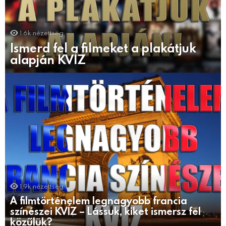
1.6k
nézettség
Ismerd fel a filmeket a plakátjuk
alapján KVÍZ
1.9k
nézettség
A filmtörténelem legnagyobb francia
színészei KVÍZ – Lássuk, kiket ismersz fel
közűlük?