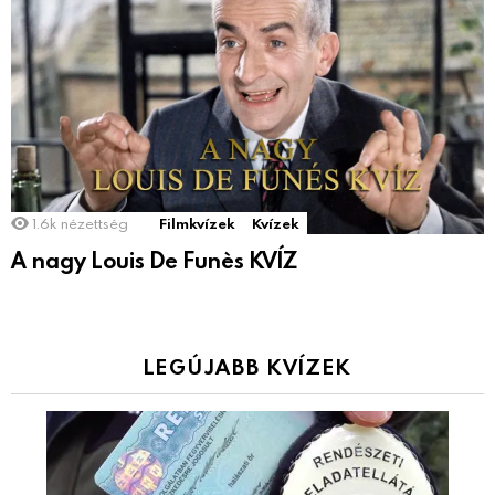
1.6k
nézettség
Filmkvízek
Kvízek
A nagy Louis De Funès KVÍZ
LEGÚJABB KVÍZEK