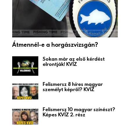
Átmennél-e a horgászvizsgán?
Sokan már az első kérdést
elrontják! KVÍZ
Felismersz 8 híres magyar
személyt képről? KVÍZ
Felismersz 10 magyar színészt?
Képes KVÍZ 2. rész