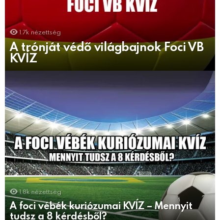
1.7k
nézettség
A trónját védő világbajnok Foci VB
KVÍZ
1.8k
nézettség
A foci vébék kuriózumai KVÍZ – Mennyit
tudsz a 8 kérdésből?