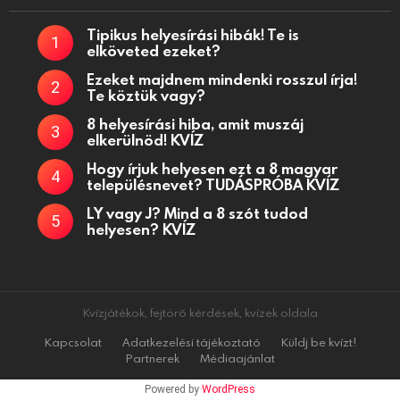
Tipikus helyesírási hibák! Te is
elköveted ezeket?
Ezeket majdnem mindenki rosszul írja!
Te köztük vagy?
8 helyesírási hiba, amit muszáj
elkerülnöd! KVÍZ
Hogy írjuk helyesen ezt a 8 magyar
településnevet? TUDÁSPRÓBA KVÍZ
LY vagy J? Mind a 8 szót tudod
helyesen? KVÍZ
Kvízjátékok, fejtörő kérdések, kvízek oldala
Kapcsolat
Adatkezelési tájékoztató
Küldj be kvízt!
Partnerek
Médiaajánlat
Powered by
WordPress