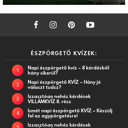
facebook
instagram
pinterest
youtube
ÉSZPÖRGETŐ KVÍZEK:
Napi észpörgető kvíz – 8 kérdésből
hány sikerül?
Napi észpörgető KVÍZ – Hány jó
választ tudsz?
Izzasztóan nehéz kérdések
VILLÁMKVÍZ 8. rész
Ismét napi észpörgető KVÍZ – Készülj
fel az agypörgetésre!
Izzasztóan nehéz kérdések