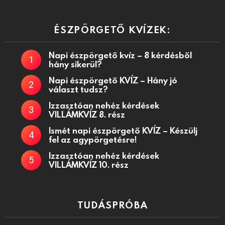
ÉSZPÖRGETŐ KVÍZEK:
Napi észpörgető kvíz – 8 kérdésből
hány sikerül?
Napi észpörgető KVÍZ – Hány jó
választ tudsz?
Izzasztóan nehéz kérdések
VILLÁMKVÍZ 8. rész
Ismét napi észpörgető KVÍZ – Készülj
fel az agypörgetésre!
Izzasztóan nehéz kérdések
VILLÁMKVÍZ 10. rész
TUDÁSPRÓBA