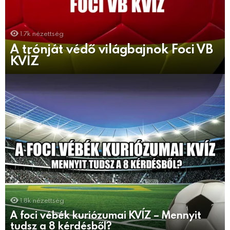
1.7k
nézettség
A trónját védő világbajnok Foci VB
KVÍZ
1.8k
nézettség
A foci vébék kuriózumai KVÍZ – Mennyit
tudsz a 8 kérdésből?