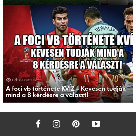
1.7k
nézettség
A foci vb története KVÍZ – Kevesen tudják
mind a 8 kérdésre a választ!
facebook
instagram
pinterest
youtube