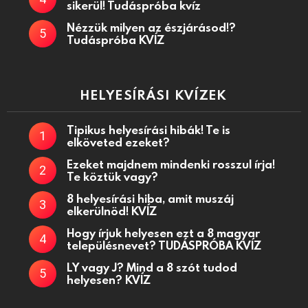
sikerül! Tudáspróba kvíz
Nézzük milyen az észjárásod!?
Tudáspróba KVÍZ
HELYESÍRÁSI KVÍZEK
Tipikus helyesírási hibák! Te is
elköveted ezeket?
Ezeket majdnem mindenki rosszul írja!
Te köztük vagy?
8 helyesírási hiba, amit muszáj
elkerülnöd! KVÍZ
Hogy írjuk helyesen ezt a 8 magyar
településnevet? TUDÁSPRÓBA KVÍZ
LY vagy J? Mind a 8 szót tudod
helyesen? KVÍZ