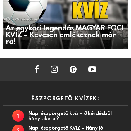
999
nézettség
Az egykori legendás MAGYAR FOCI
KVÍZ – Kevesen emlékeznek már
rá!
facebook
instagram
pinterest
youtube
ÉSZPÖRGETŐ KVÍZEK:
Napi észpörgető kvíz – 8 kérdésből
hány sikerül?
Napi észpörgető KVÍZ – Hány jó