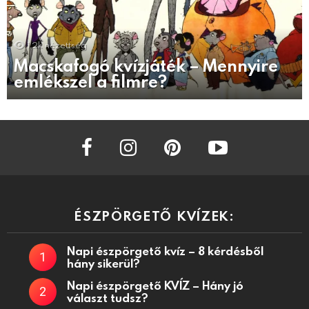
1.2k
nézettség
Macskafogó kvízjáték – Mennyire
emlékszel a filmre?
facebook
instagram
pinterest
youtube
ÉSZPÖRGETŐ KVÍZEK:
Napi észpörgető kvíz – 8 kérdésből
hány sikerül?
Napi észpörgető KVÍZ – Hány jó
választ tudsz?