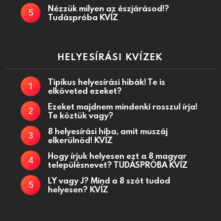
Nézzük milyen az észjárásod!?
Tudáspróba KVÍZ
HELYESÍRÁSI KVÍZEK
Tipikus helyesírási hibák! Te is
elköveted ezeket?
Ezeket majdnem mindenki rosszul írja!
Te köztük vagy?
8 helyesírási hiba, amit muszáj
elkerülnöd! KVÍZ
Hogy írjuk helyesen ezt a 8 magyar
településnevet? TUDÁSPRÓBA KVÍZ
LY vagy J? Mind a 8 szót tudod
helyesen? KVÍZ