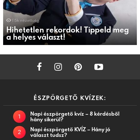
1.5k
nézettség
Hihetetlen rekordok! Tippeld meg
a helyes választ!
facebook
instagram
pinterest
youtube
ÉSZPÖRGETŐ KVÍZEK:
Napi észpörgető kvíz – 8 kérdésből
hány sikerül?
Napi észpörgető KVÍZ – Hány jó
választ tudsz?