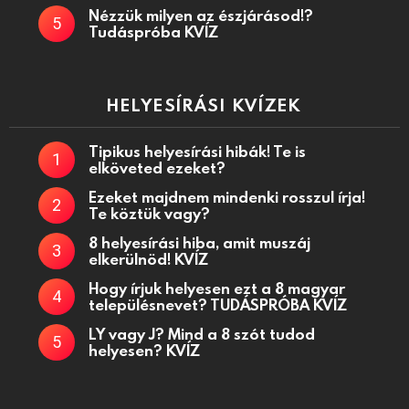
Nézzük milyen az észjárásod!?
Tudáspróba KVÍZ
HELYESÍRÁSI KVÍZEK
Tipikus helyesírási hibák! Te is
elköveted ezeket?
Ezeket majdnem mindenki rosszul írja!
Te köztük vagy?
8 helyesírási hiba, amit muszáj
elkerülnöd! KVÍZ
Hogy írjuk helyesen ezt a 8 magyar
településnevet? TUDÁSPRÓBA KVÍZ
LY vagy J? Mind a 8 szót tudod
helyesen? KVÍZ