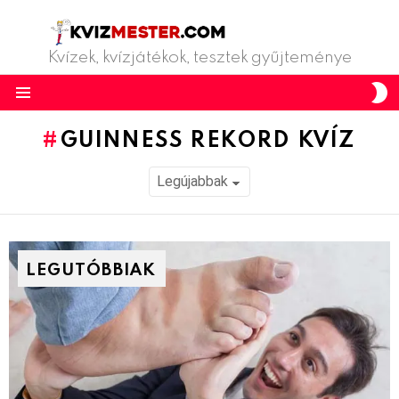
Kvízek, kvízjátékok, tesztek gyűjteménye
S
S
Menu
GUINNESS REKORD KVÍZ
LEGUTÓBBIAK