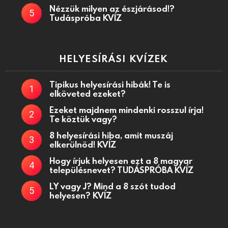
Nézzük milyen az észjárásod!?
Tudáspróba KVÍZ
HELYESÍRÁSI KVÍZEK
Tipikus helyesírási hibák! Te is
elköveted ezeket?
Ezeket majdnem mindenki rosszul írja!
Te köztük vagy?
8 helyesírási hiba, amit muszáj
elkerülnöd! KVÍZ
Hogy írjuk helyesen ezt a 8 magyar
településnevet? TUDÁSPRÓBA KVÍZ
LY vagy J? Mind a 8 szót tudod
helyesen? KVÍZ