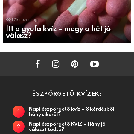
1.2k
nézettség
Itt a gyufa kvíz – megy a hét jó
válasz?
facebook
instagram
pinterest
youtube
ÉSZPÖRGETŐ KVÍZEK:
Napi észpörgető kvíz – 8 kérdésből
hány sikerül?
Napi észpörgető KVÍZ – Hány jó
választ tudsz?