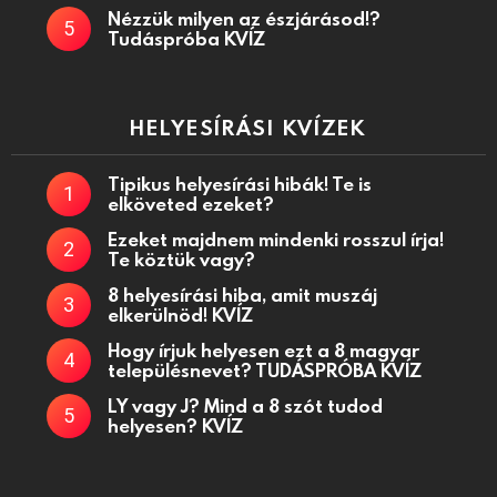
Nézzük milyen az észjárásod!?
Tudáspróba KVÍZ
HELYESÍRÁSI KVÍZEK
Tipikus helyesírási hibák! Te is
elköveted ezeket?
Ezeket majdnem mindenki rosszul írja!
Te köztük vagy?
8 helyesírási hiba, amit muszáj
elkerülnöd! KVÍZ
Hogy írjuk helyesen ezt a 8 magyar
településnevet? TUDÁSPRÓBA KVÍZ
LY vagy J? Mind a 8 szót tudod
helyesen? KVÍZ