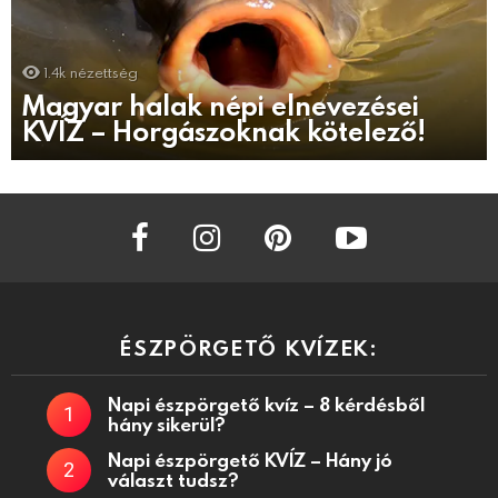
1.4k
nézettség
Magyar halak népi elnevezései
KVÍZ – Horgászoknak kötelező!
facebook
instagram
pinterest
youtube
ÉSZPÖRGETŐ KVÍZEK:
Napi észpörgető kvíz – 8 kérdésből
hány sikerül?
Napi észpörgető KVÍZ – Hány jó
választ tudsz?