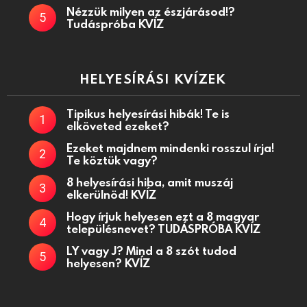
Nézzük milyen az észjárásod!?
Tudáspróba KVÍZ
HELYESÍRÁSI KVÍZEK
Tipikus helyesírási hibák! Te is
elköveted ezeket?
Ezeket majdnem mindenki rosszul írja!
Te köztük vagy?
8 helyesírási hiba, amit muszáj
elkerülnöd! KVÍZ
Hogy írjuk helyesen ezt a 8 magyar
településnevet? TUDÁSPRÓBA KVÍZ
LY vagy J? Mind a 8 szót tudod
helyesen? KVÍZ