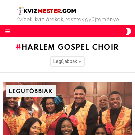
Kvízek, kvízjátékok, tesztek gyűjteménye
S
S
Menu
HARLEM GOSPEL CHOIR
LEGUTÓBBIAK