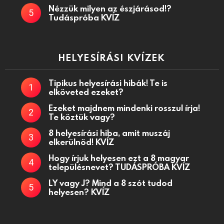
Nézzük milyen az észjárásod!?
Tudáspróba KVÍZ
HELYESÍRÁSI KVÍZEK
Tipikus helyesírási hibák! Te is
elköveted ezeket?
Ezeket majdnem mindenki rosszul írja!
Te köztük vagy?
8 helyesírási hiba, amit muszáj
elkerülnöd! KVÍZ
Hogy írjuk helyesen ezt a 8 magyar
településnevet? TUDÁSPRÓBA KVÍZ
LY vagy J? Mind a 8 szót tudod
helyesen? KVÍZ