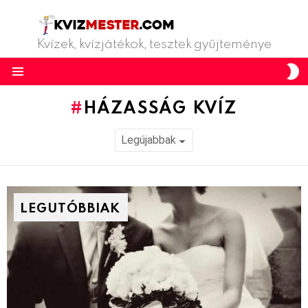
Kvízek, kvízjátékok, tesztek gyűjteménye
S
S
Menu
HÁZASSÁG KVÍZ
LEGUTÓBBIAK