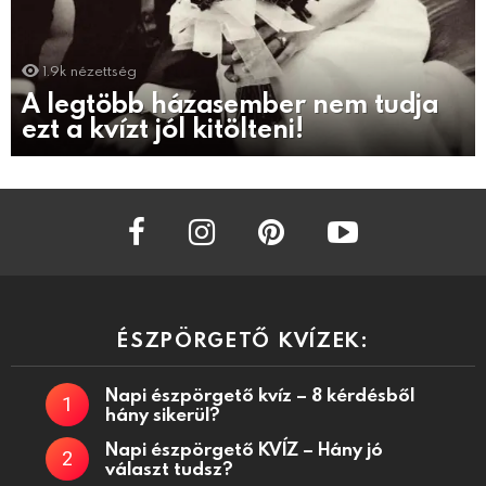
1.9k
nézettség
A legtöbb házasember nem tudja
ezt a kvízt jól kitölteni!
facebook
instagram
pinterest
youtube
ÉSZPÖRGETŐ KVÍZEK:
Napi észpörgető kvíz – 8 kérdésből
hány sikerül?
Napi észpörgető KVÍZ – Hány jó
választ tudsz?