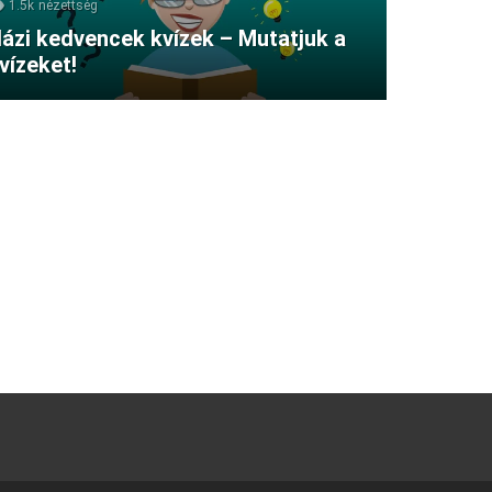
1.5k
nézettség
ázi kedvencek kvízek – Mutatjuk a
vízeket!