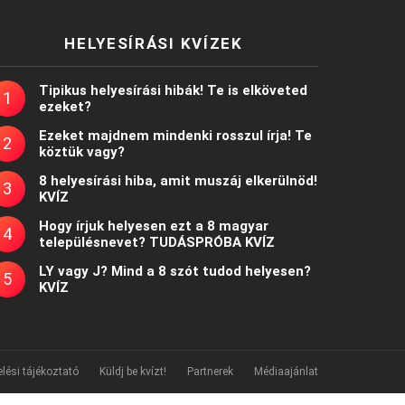
HELYESÍRÁSI KVÍZEK
Tipikus helyesírási hibák! Te is elköveted
ezeket?
Ezeket majdnem mindenki rosszul írja! Te
köztük vagy?
8 helyesírási hiba, amit muszáj elkerülnöd!
KVÍZ
Hogy írjuk helyesen ezt a 8 magyar
településnevet? TUDÁSPRÓBA KVÍZ
LY vagy J? Mind a 8 szót tudod helyesen?
KVÍZ
lési tájékoztató
Küldj be kvízt!
Partnerek
Médiaajánlat