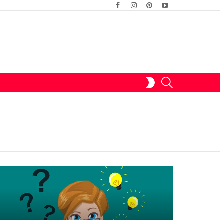
facebook
instagram
pinterest
youtube
SWITCH
SEARCH
SKIN