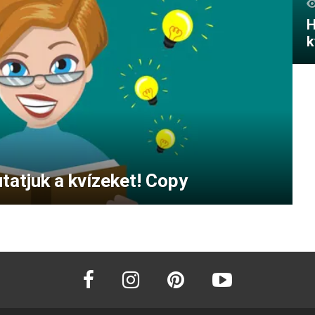
H
k
tatjuk a kvízeket! Copy
facebook
instagram
pinterest
youtube