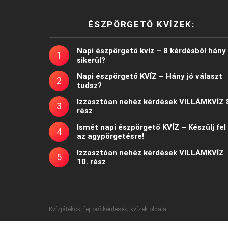
ÉSZPÖRGETŐ KVÍZEK:
Napi észpörgető kvíz – 8 kérdésből hány
sikerül?
Napi észpörgető KVÍZ – Hány jó választ
tudsz?
Izzasztóan nehéz kérdések VILLÁMKVÍZ 
rész
Ismét napi észpörgető KVÍZ – Készülj fel
az agypörgetésre!
Izzasztóan nehéz kérdések VILLÁMKVÍZ
10. rész
Kvízjátékok, fejtörő kérdések, kvízek oldala