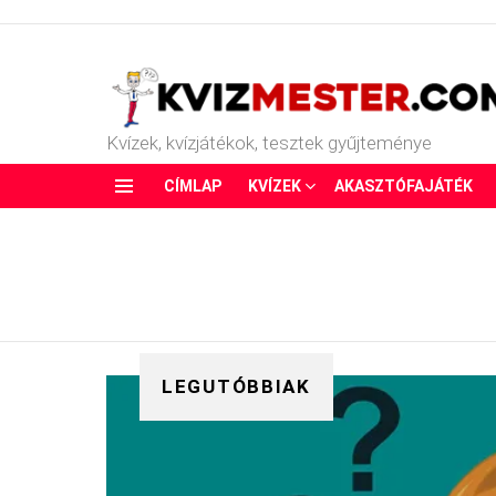
Kvízek, kvízjátékok, tesztek gyűjteménye
CÍMLAP
KVÍZEK
AKASZTÓFAJÁTÉK
Menu
LEGUTÓBBIAK