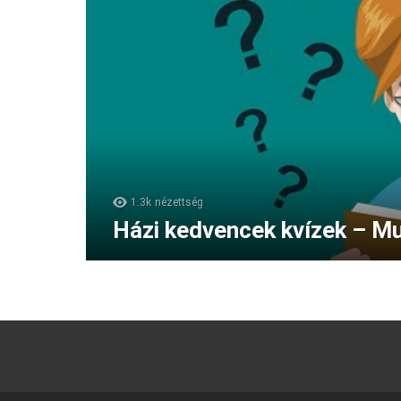
1.3k
nézettség
Házi kedvencek kvízek – Mu