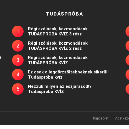
TUDÁSPRÓBA
Régi szólások, közmondások
TUDÁSPRÓBA KVÍZ 3 rész
Régi szólások, közmondások
TUDÁSPRÓBA KVÍZ 2 rész
8.
Régi szólások, közmondások
TUDÁSPRÓBA KVÍZ
Ez csak a legdörzsöltebbeknek sikerül!
Tudáspróba kvíz
Nézzük milyen az észjárásod!?
Tudáspróba KVÍZ
Kapcsolat
Adatkeze
Powered by
WordPress