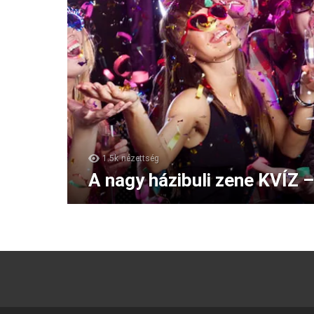
1.5k
nézettség
A nagy házibuli zene KVÍZ –