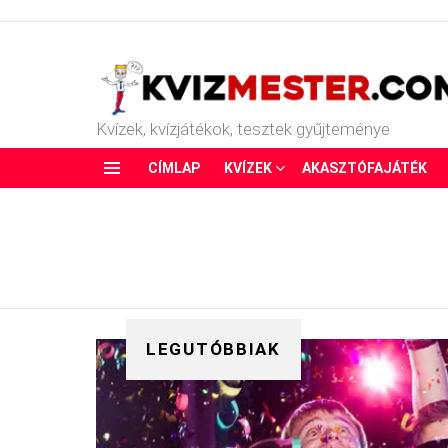
Kvízek, kvízjátékok, tesztek gyűjteménye
CÍMLAP
KVÍZEK
AKASZTÓFAJÁTÉK
Menu
LEGUTÓBBIAK