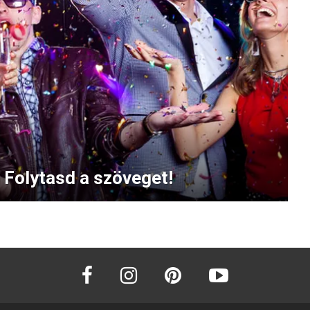
 Folytasd a szöveget!
facebook
instagram
pinterest
youtube