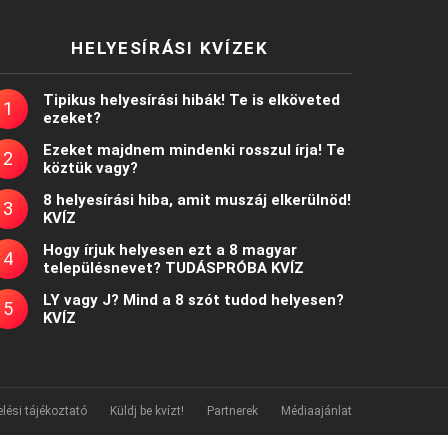
HELYESÍRÁSI KVÍZEK
Tipikus helyesírási hibák! Te is elköveted
ezeket?
Ezeket majdnem mindenki rosszul írja! Te
köztük vagy?
8 helyesírási hiba, amit muszáj elkerülnöd!
KVÍZ
Hogy írjuk helyesen ezt a 8 magyar
településnevet? TUDÁSPRÓBA KVÍZ
LY vagy J? Mind a 8 szót tudod helyesen?
KVÍZ
lési tájékoztató
Küldj be kvízt!
Partnerek
Médiaajánlat