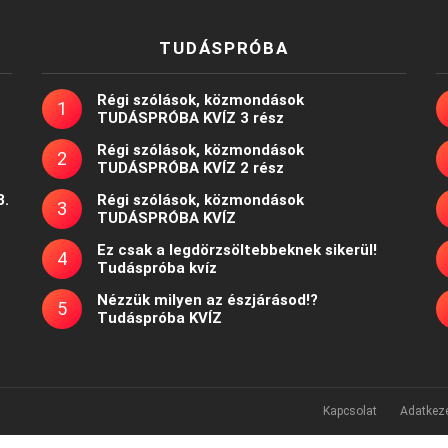
TUDÁSPRÓBA
Régi szólások, közmondások
TUDÁSPRÓBA KVÍZ 3 rész
Régi szólások, közmondások
TUDÁSPRÓBA KVÍZ 2 rész
8.
Régi szólások, közmondások
TUDÁSPRÓBA KVÍZ
Ez csak a legdörzsöltebbeknek sikerül!
Tudáspróba kvíz
Nézzük milyen az észjárásod!?
Tudáspróba KVÍZ
Kapcsolat
Adatkeze
Powered by
WordPress