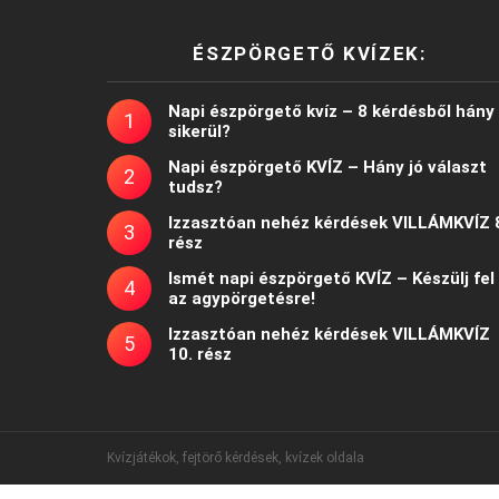
ÉSZPÖRGETŐ KVÍZEK:
Napi észpörgető kvíz – 8 kérdésből hány
sikerül?
Napi észpörgető KVÍZ – Hány jó választ
tudsz?
Izzasztóan nehéz kérdések VILLÁMKVÍZ 
rész
Ismét napi észpörgető KVÍZ – Készülj fel
az agypörgetésre!
Izzasztóan nehéz kérdések VILLÁMKVÍZ
10. rész
Kvízjátékok, fejtörő kérdések, kvízek oldala