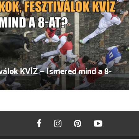
iválok KVÍZ – Ismered mind a 8-
facebook
instagram
pinterest
youtube