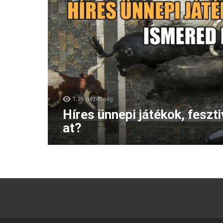
1.2k
nézettség
Híres ünnepi játékok, feszt
at?