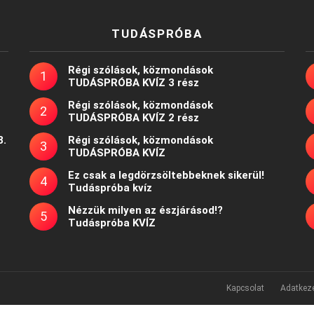
TUDÁSPRÓBA
Régi szólások, közmondások
TUDÁSPRÓBA KVÍZ 3 rész
Régi szólások, közmondások
TUDÁSPRÓBA KVÍZ 2 rész
8.
Régi szólások, közmondások
TUDÁSPRÓBA KVÍZ
Ez csak a legdörzsöltebbeknek sikerül!
Tudáspróba kvíz
Nézzük milyen az észjárásod!?
Tudáspróba KVÍZ
Kapcsolat
Adatkeze
Powered by
WordPress