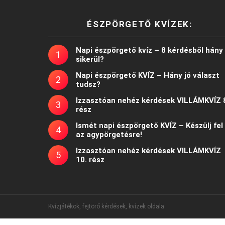
ÉSZPÖRGETŐ KVÍZEK:
Napi észpörgető kvíz – 8 kérdésből hány
sikerül?
Napi észpörgető KVÍZ – Hány jó választ
tudsz?
Izzasztóan nehéz kérdések VILLÁMKVÍZ 
rész
Ismét napi észpörgető KVÍZ – Készülj fel
az agypörgetésre!
Izzasztóan nehéz kérdések VILLÁMKVÍZ
10. rész
Kvízjátékok, fejtörő kérdések, kvízek oldala