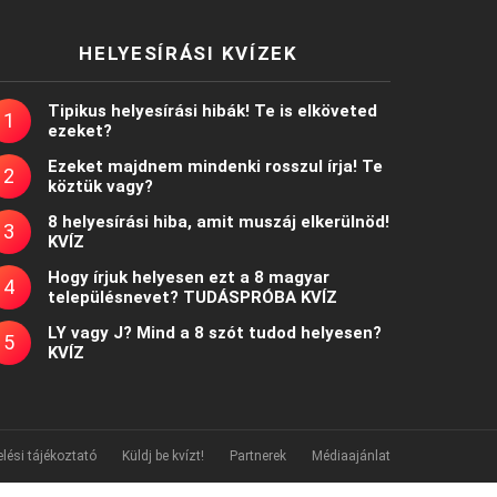
HELYESÍRÁSI KVÍZEK
Tipikus helyesírási hibák! Te is elköveted
ezeket?
Ezeket majdnem mindenki rosszul írja! Te
köztük vagy?
8 helyesírási hiba, amit muszáj elkerülnöd!
KVÍZ
Hogy írjuk helyesen ezt a 8 magyar
településnevet? TUDÁSPRÓBA KVÍZ
LY vagy J? Mind a 8 szót tudod helyesen?
KVÍZ
lési tájékoztató
Küldj be kvízt!
Partnerek
Médiaajánlat