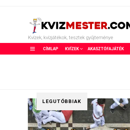
Kvízek, kvízjátékok, tesztek gyűjteménye
CÍMLAP
KVÍZEK
AKASZTÓFAJÁTÉK
Menu
LEGUTÓBBIAK