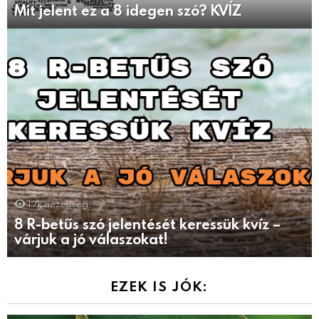
Mit jelent ez a 8 idegen szó? KVÍZ
1.7k
nézettség
8 R-betűs szó jelentését keressük kvíz –
várjuk a jó válaszokat!
EZEK IS JÓK: