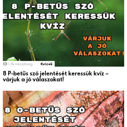
1.3k
nézettség
Kvízek
8 P-betűs szó jelentését keressük kvíz –
várjuk a jó válaszokat!