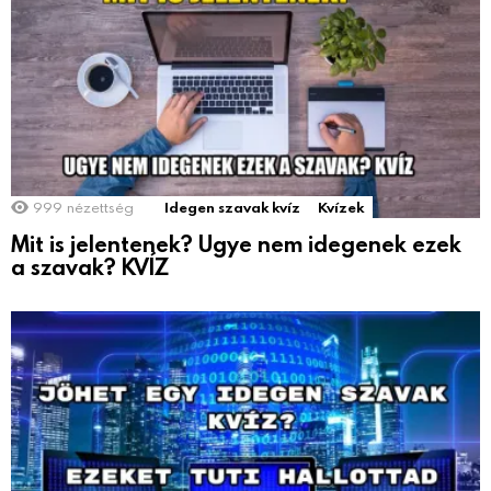
999
nézettség
Idegen szavak kvíz
Kvízek
Mit is jelentenek? Ugye nem idegenek ezek
a szavak? KVÍZ