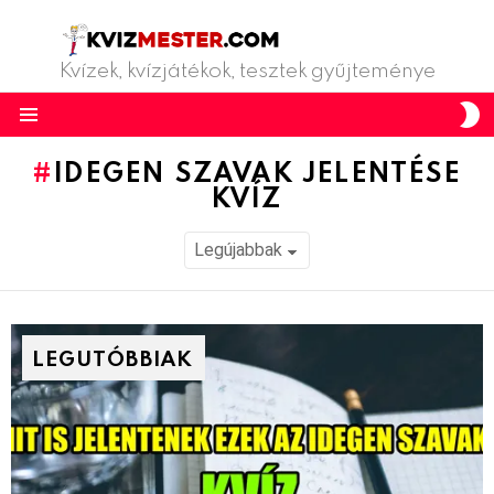
Kvízek, kvízjátékok, tesztek gyűjteménye
S
S
Menu
IDEGEN SZAVAK JELENTÉSE
KVÍZ
LEGUTÓBBIAK