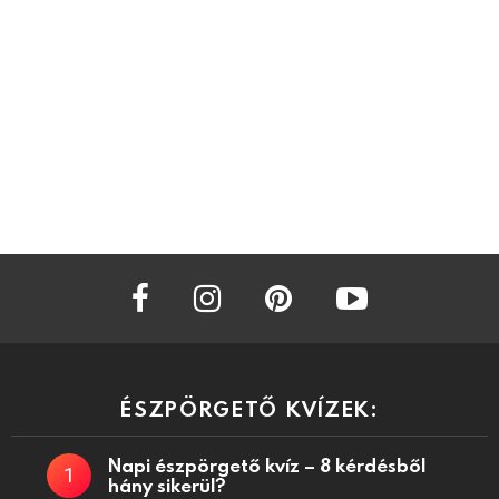
facebook
instagram
pinterest
youtube
ÉSZPÖRGETŐ KVÍZEK:
Napi észpörgető kvíz – 8 kérdésből
hány sikerül?