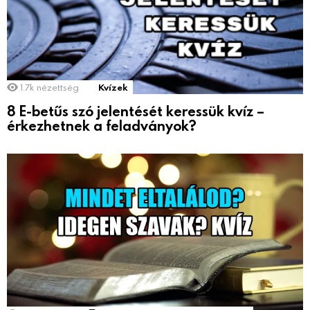
1.7k
nézettség
Kvízek
8 E-betűs szó jelentését keressük kvíz –
érkezhetnek a feladványok?