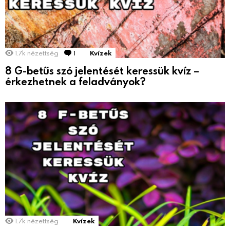
1.7k
nézettség
1
Comment
Kvízek
8 G-betűs szó jelentését keressük kvíz –
érkezhetnek a feladványok?
1.7k
nézettség
Kvízek