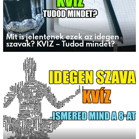
1.9k
nézettség
Mit is jelentenek ezek az idegen
szavak? KVÍZ – Tudod mindet?
1.7k
nézettség