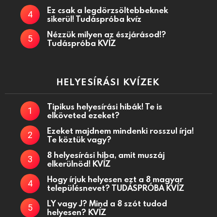
Ez csak a legdörzsöltebbeknek
sikerül! Tudáspróba kvíz
Nézzük milyen az észjárásod!?
Tudáspróba KVÍZ
HELYESÍRÁSI KVÍZEK
Tipikus helyesírási hibák! Te is
elköveted ezeket?
Ezeket majdnem mindenki rosszul írja!
Te köztük vagy?
8 helyesírási hiba, amit muszáj
elkerülnöd! KVÍZ
Hogy írjuk helyesen ezt a 8 magyar
településnevet? TUDÁSPRÓBA KVÍZ
LY vagy J? Mind a 8 szót tudod
helyesen? KVÍZ