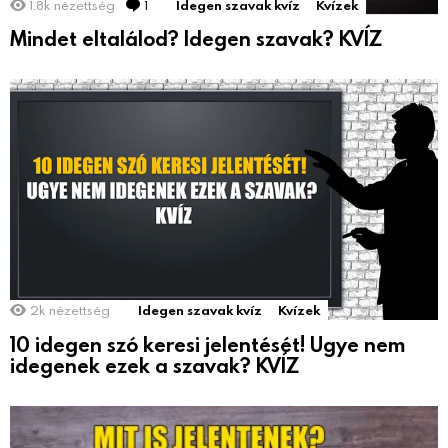
1.8k
nézettség
1
Comment
Idegen szavak kvíz
Kvízek
Mindet eltalálod? Idegen szavak? KVÍZ
2k
nézettség
Idegen szavak kvíz
Kvízek
10 idegen szó keresi jelentését! Ugye nem
idegenek ezek a szavak? KVÍZ