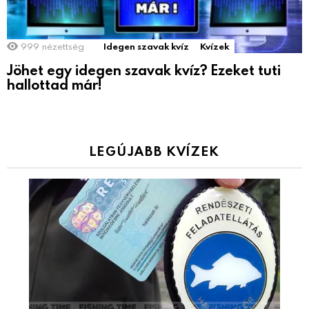
999
nézettség
Idegen szavak kvíz
Kvízek
Jöhet egy idegen szavak kvíz? Ezeket tuti
hallottad már!
LEGÚJABB KVÍZEK