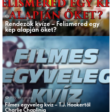
999
nézettség
Rendezők kvíze – Felismered egy
kép alapján őket?
999
nézettség
Filmes egyveleg kvíz – T.J. Hookertől
Charlie Chaplinig