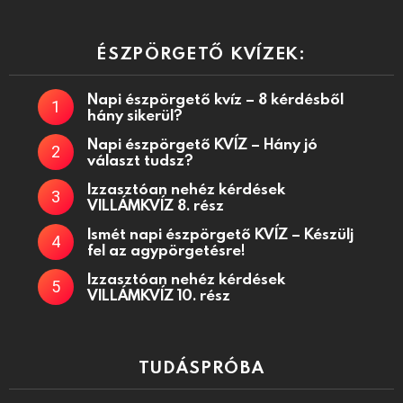
ÉSZPÖRGETŐ KVÍZEK:
Napi észpörgető kvíz – 8 kérdésből
hány sikerül?
Napi észpörgető KVÍZ – Hány jó
választ tudsz?
Izzasztóan nehéz kérdések
VILLÁMKVÍZ 8. rész
Ismét napi észpörgető KVÍZ – Készülj
fel az agypörgetésre!
Izzasztóan nehéz kérdések
VILLÁMKVÍZ 10. rész
TUDÁSPRÓBA