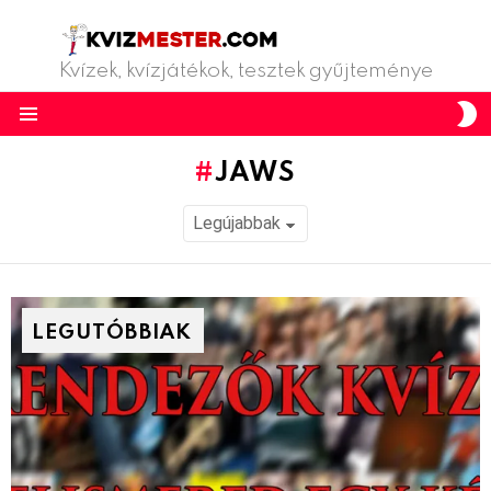
Kvízek, kvízjátékok, tesztek gyűjteménye
S
S
Menu
JAWS
LEGUTÓBBIAK