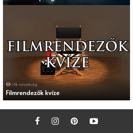
1.8k
nézettség
Filmrendezők kvíze
facebook
instagram
pinterest
youtube