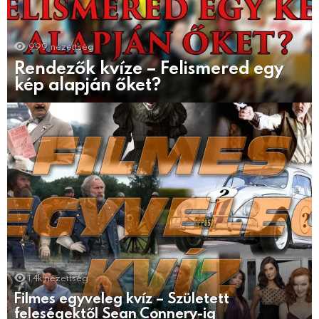
999
nézettség
Rendezők kvíze – Felismered egy
kép alapján őket?
1.4k
nézettség
Filmes egyveleg kvíz – Született
feleségektől Sean Connery-ig