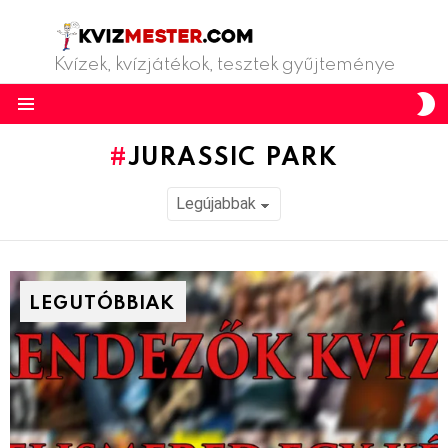
Kvízek, kvízjátékok, tesztek gyűjteménye
S
S
Menu
JURASSIC PARK
LEGUTÓBBIAK