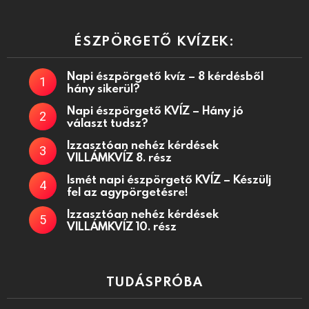
ÉSZPÖRGETŐ KVÍZEK:
Napi észpörgető kvíz – 8 kérdésből
hány sikerül?
Napi észpörgető KVÍZ – Hány jó
választ tudsz?
Izzasztóan nehéz kérdések
VILLÁMKVÍZ 8. rész
Ismét napi észpörgető KVÍZ – Készülj
fel az agypörgetésre!
Izzasztóan nehéz kérdések
VILLÁMKVÍZ 10. rész
TUDÁSPRÓBA