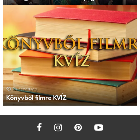
2k
nézettség
Könyvből filmre KVÍZ
facebook
instagram
pinterest
youtube