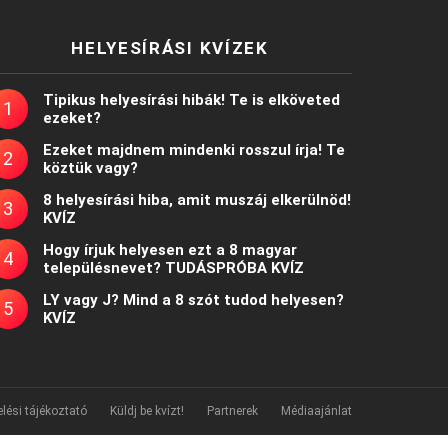
HELYESÍRÁSI KVÍZEK
Tipikus helyesírási hibák! Te is elköveted
ezeket?
Ezeket majdnem mindenki rosszul írja! Te
köztük vagy?
8 helyesírási hiba, amit muszáj elkerülnöd!
KVÍZ
Hogy írjuk helyesen ezt a 8 magyar
településnevet? TUDÁSPRÓBA KVÍZ
LY vagy J? Mind a 8 szót tudod helyesen?
KVÍZ
lési tájékoztató
Küldj be kvízt!
Partnerek
Médiaajánlat