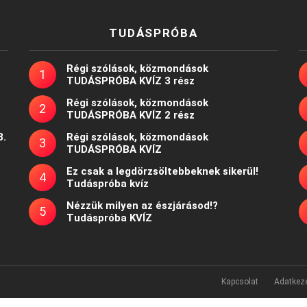
TUDÁSPRÓBA
Régi szólások, közmondások
TUDÁSPRÓBA KVÍZ 3 rész
Régi szólások, közmondások
TUDÁSPRÓBA KVÍZ 2 rész
8.
Régi szólások, közmondások
TUDÁSPRÓBA KVÍZ
Ez csak a legdörzsöltebbeknek sikerül!
Tudáspróba kvíz
Nézzük milyen az észjárásod!?
Tudáspróba KVÍZ
Kapcsolat
Adatkeze
Powered by
WordPress