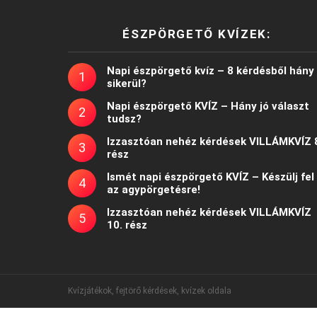
ÉSZPÖRGETŐ KVÍZEK:
Napi észpörgető kvíz – 8 kérdésből hány
sikerül?
Napi észpörgető KVÍZ – Hány jó választ
tudsz?
Izzasztóan nehéz kérdések VILLÁMKVÍZ 
rész
Ismét napi észpörgető KVÍZ – Készülj fel
az agypörgetésre!
Izzasztóan nehéz kérdések VILLÁMKVÍZ
10. rész
Kvízjátékok, fejtörő kérdések, kvízek oldala