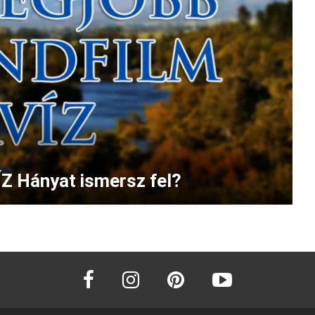
ÍZ Hányat ismersz fel?
facebook
instagram
pinterest
youtube