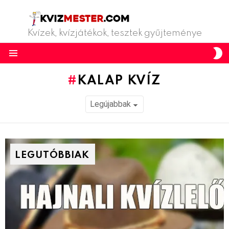
Kvízek, kvízjátékok, tesztek gyűjteménye
S
S
Menu
KALAP KVÍZ
LEGUTÓBBIAK