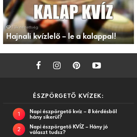
1.3k
nézettség
Hajnali kvízlelő – le a kalappal!
facebook
instagram
pinterest
youtube
ÉSZPÖRGETŐ KVÍZEK:
Napi észpörgető kvíz – 8 kérdésből
hány sikerül?
Napi észpörgető KVÍZ – Hány jó
választ tudsz?