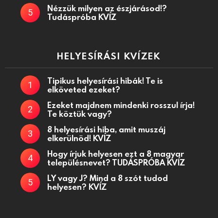
Nézzük milyen az észjárásod!?
Tudáspróba KVÍZ
HELYESÍRÁSI KVÍZEK
Tipikus helyesírási hibák! Te is
elköveted ezeket?
Ezeket majdnem mindenki rosszul írja!
Te köztük vagy?
8 helyesírási hiba, amit muszáj
elkerülnöd! KVÍZ
Hogy írjuk helyesen ezt a 8 magyar
településnevet? TUDÁSPRÓBA KVÍZ
LY vagy J? Mind a 8 szót tudod
helyesen? KVÍZ