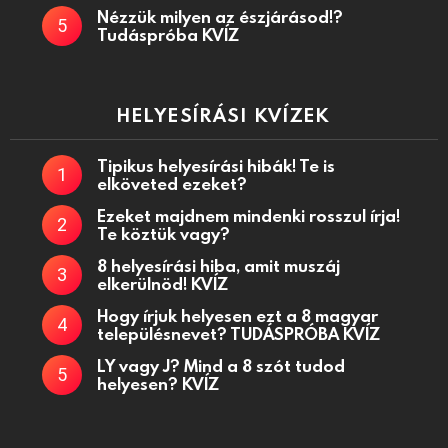
Nézzük milyen az észjárásod!?
Tudáspróba KVÍZ
HELYESÍRÁSI KVÍZEK
Tipikus helyesírási hibák! Te is
elköveted ezeket?
Ezeket majdnem mindenki rosszul írja!
Te köztük vagy?
8 helyesírási hiba, amit muszáj
elkerülnöd! KVÍZ
Hogy írjuk helyesen ezt a 8 magyar
településnevet? TUDÁSPRÓBA KVÍZ
LY vagy J? Mind a 8 szót tudod
helyesen? KVÍZ