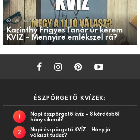
1.2k
nézettség
Karinthy Frigyes Tanár úr kérem
KVÍZ – Mennyire emlékszel rá?
facebook
instagram
pinterest
youtube
ÉSZPÖRGETŐ KVÍZEK:
Napi észpörgető kvíz – 8 kérdésből
hány sikerül?
Napi észpörgető KVÍZ – Hány jó
választ tudsz?