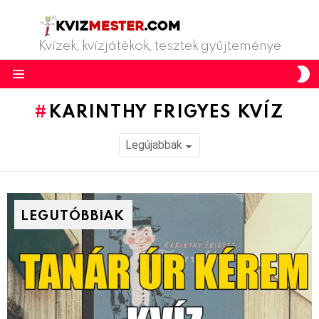
Kvízek, kvízjátékok, tesztek gyűjteménye
S
S
Menu
KARINTHY FRIGYES KVÍZ
LEGUTÓBBIAK