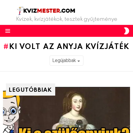
Kvízek, kvízjátékok, tesztek gyűjteménye
S
S
Menu
KI VOLT AZ ANYJA KVÍZJÁTÉK
LEGUTÓBBIAK