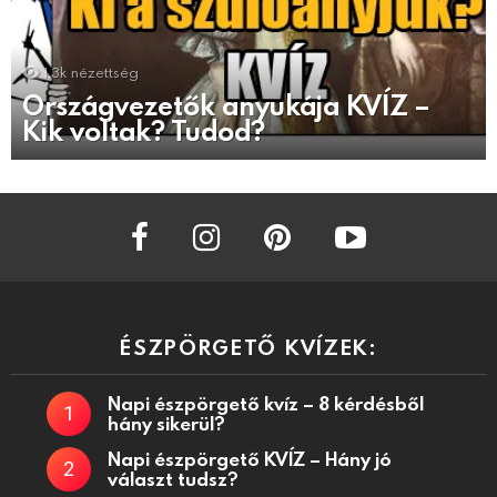
1.3k
nézettség
Országvezetők anyukája KVÍZ –
Kik voltak? Tudod?
facebook
instagram
pinterest
youtube
ÉSZPÖRGETŐ KVÍZEK:
Napi észpörgető kvíz – 8 kérdésből
hány sikerül?
Napi észpörgető KVÍZ – Hány jó
választ tudsz?