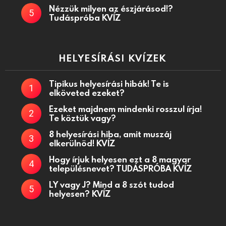
Nézzük milyen az észjárásod!?
Tudáspróba KVÍZ
HELYESÍRÁSI KVÍZEK
Tipikus helyesírási hibák! Te is
elköveted ezeket?
Ezeket majdnem mindenki rosszul írja!
Te köztük vagy?
8 helyesírási hiba, amit muszáj
elkerülnöd! KVÍZ
Hogy írjuk helyesen ezt a 8 magyar
településnevet? TUDÁSPRÓBA KVÍZ
LY vagy J? Mind a 8 szót tudod
helyesen? KVÍZ