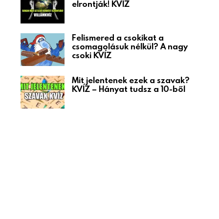
elrontják! KVÍZ
Felismered a csokikat a
csomagolásuk nélkül? A nagy
csoki KVÍZ
Mit jelentenek ezek a szavak?
KVÍZ – Hányat tudsz a 10-ből