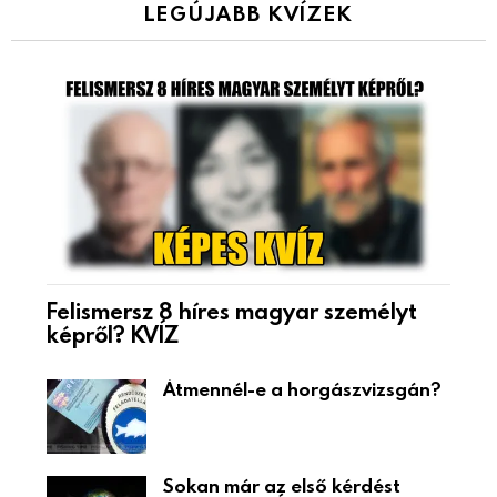
LEGÚJABB KVÍZEK
Felismersz 8 híres magyar személyt
képről? KVÍZ
Átmennél-e a horgászvizsgán?
Sokan már az első kérdést