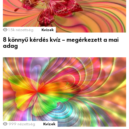
1.5k
nézettség
Kvízek
8 könnyű kérdés kvíz – megérkezett a mai
adag
999
nézettség
Kvízek