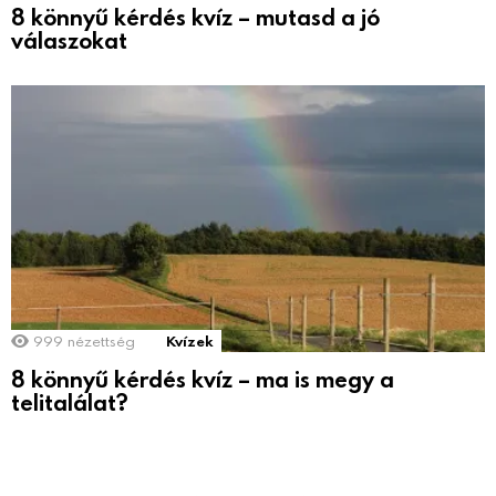
8 könnyű kérdés kvíz – mutasd a jó
válaszokat
999
nézettség
Kvízek
8 könnyű kérdés kvíz – ma is megy a
telitalálat?