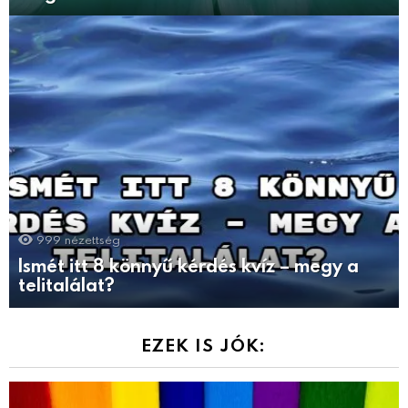
999
nézettség
Ismét itt 8 könnyű kérdés kvíz – megy a
telitalálat?
EZEK IS JÓK: