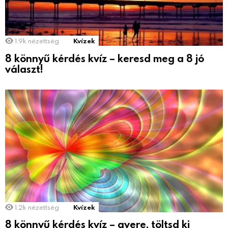
1.9k
nézettség
Kvízek
8 könnyű kérdés kvíz – keresd meg a 8 jó
választ!
1.2k
nézettség
Kvízek
8 könnyű kérdés kvíz – gyere, töltsd ki