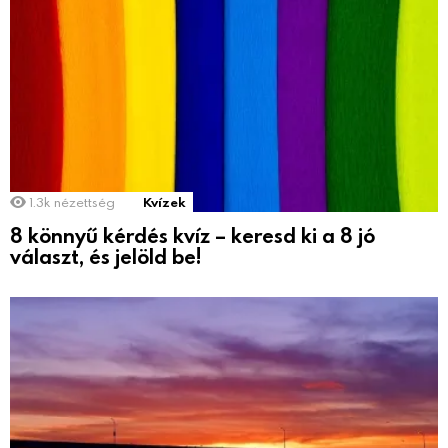
1.3k
nézettség
Kvízek
8 könnyű kérdés kvíz – keresd ki a 8 jó
választ, és jelöld be!