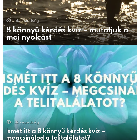
1.5k
nézettség
8 könnyű kérdés kvíz – mutatjuk a
mai nyolcast
1.3k
nézettség
Ismét itt a 8 könnyű kérdés kvíz –
megcsinálod a telitalálatot?