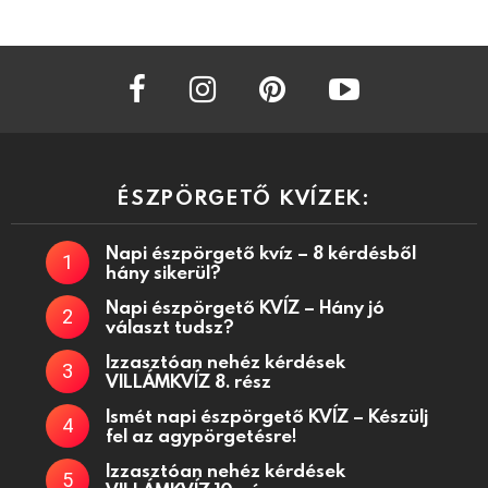
facebook
instagram
pinterest
youtube
ÉSZPÖRGETŐ KVÍZEK:
Napi észpörgető kvíz – 8 kérdésből
hány sikerül?
Napi észpörgető KVÍZ – Hány jó
választ tudsz?
Izzasztóan nehéz kérdések
VILLÁMKVÍZ 8. rész
Ismét napi észpörgető KVÍZ – Készülj
fel az agypörgetésre!
Izzasztóan nehéz kérdések