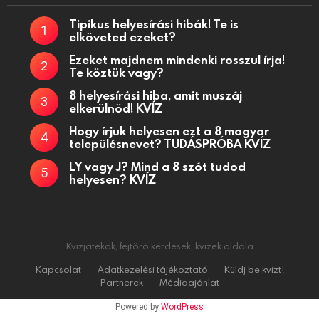
Tipikus helyesírási hibák! Te is
elköveted ezeket?
Ezeket majdnem mindenki rosszul írja!
Te köztük vagy?
8 helyesírási hiba, amit muszáj
elkerülnöd! KVÍZ
Hogy írjuk helyesen ezt a 8 magyar
településnevet? TUDÁSPRÓBA KVÍZ
LY vagy J? Mind a 8 szót tudod
helyesen? KVÍZ
Kvízjátékok, fejtörő kérdések, kvízek oldala
Kapcsolat
Adatkezelési tájékoztató
Küldj be kvízt!
Partnerek
Médiaajánlat
Powered by
WordPress