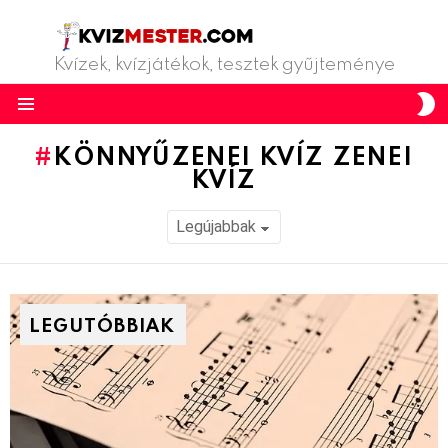
Kvízek, kvízjátékok, tesztek gyűjteménye
S
S
Menu
KÖNNYŰZENEI KVÍZ ZENEI
KVÍZ
LEGUTÓBBIAK