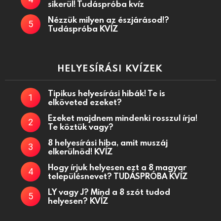
sikerül! Tudáspróba kvíz
Nézzük milyen az észjárásod!?
Tudáspróba KVÍZ
HELYESÍRÁSI KVÍZEK
Tipikus helyesírási hibák! Te is
elköveted ezeket?
Ezeket majdnem mindenki rosszul írja!
Te köztük vagy?
8 helyesírási hiba, amit muszáj
elkerülnöd! KVÍZ
Hogy írjuk helyesen ezt a 8 magyar
településnevet? TUDÁSPRÓBA KVÍZ
LY vagy J? Mind a 8 szót tudod
helyesen? KVÍZ