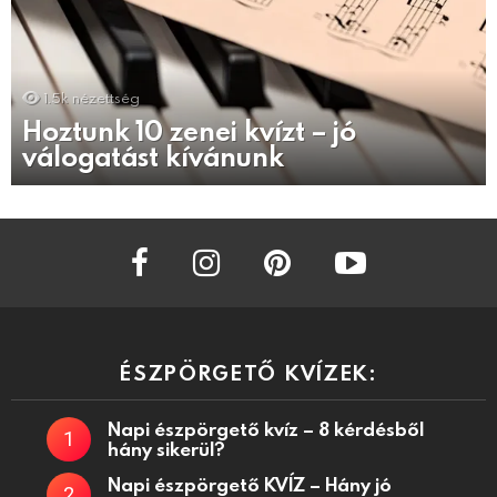
1.5k
nézettség
Hoztunk 10 zenei kvízt – jó
válogatást kívánunk
facebook
instagram
pinterest
youtube
ÉSZPÖRGETŐ KVÍZEK:
Napi észpörgető kvíz – 8 kérdésből
hány sikerül?
Napi észpörgető KVÍZ – Hány jó