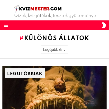
Kvízek, kvízjátékok, tesztek gyűjteménye
S
S
Menu
KÜLÖNÖS ÁLLATOK
LEGUTÓBBIAK