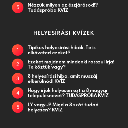
Nézzük milyen az észjárásod!?
Tudáspróba KVÍZ
HELYESÍRÁSI KVÍZEK
Tipikus helyesírási hibák! Te is
elköveted ezeket?
Ezeket majdnem mindenki rosszul írja!
Te köztük vagy?
8 helyesírási hiba, amit muszáj
elkerülnöd! KVÍZ
Hogy írjuk helyesen ezt a 8 magyar
településnevet? TUDÁSPRÓBA KVÍZ
LY vagy J? Mind a 8 szót tudod
helyesen? KVÍZ