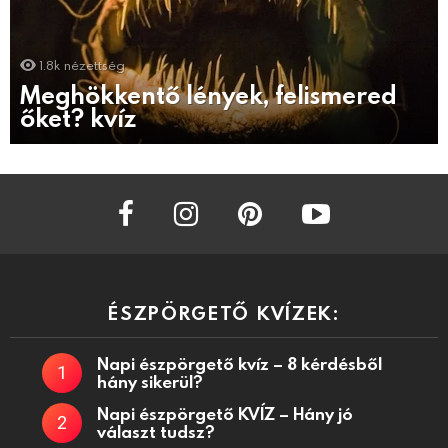
1.8k
nézettség
Meghökkentő lények, felismered
őket? kvíz
facebook
instagram
pinterest
youtube
ÉSZPÖRGETŐ KVÍZEK:
Napi észpörgető kvíz – 8 kérdésből
hány sikerül?
Napi észpörgető KVÍZ – Hány jó
választ tudsz?