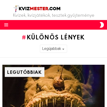
Kvízek, kvízjátékok, tesztek gyűjteménye
S
S
Menu
KÜLÖNÖS LÉNYEK
LEGUTÓBBIAK