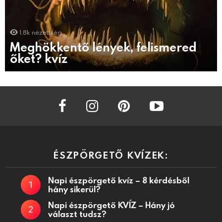
1.8k
nézettség
Meghökkentő lények, felismered
őket? kvíz
facebook
instagram
pinterest
youtube
ÉSZPÖRGETŐ KVÍZEK:
Napi észpörgető kvíz – 8 kérdésből
hány sikerül?
Napi észpörgető KVÍZ – Hány jó
választ tudsz?