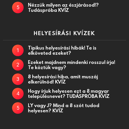
Nézzük milyen az észjárásod!?
Tudáspróba KVÍZ
HELYESÍRÁSI KVÍZEK
Tipikus helyesírási hibák! Te is
elköveted ezeket?
Ezeket majdnem mindenki rosszul írja!
Te köztük vagy?
8 helyesírási hiba, amit muszáj
elkerülnöd! KVÍZ
Hogy írjuk helyesen ezt a 8 magyar
településnevet? TUDÁSPRÓBA KVÍZ
LY vagy J? Mind a 8 szót tudod
helyesen? KVÍZ