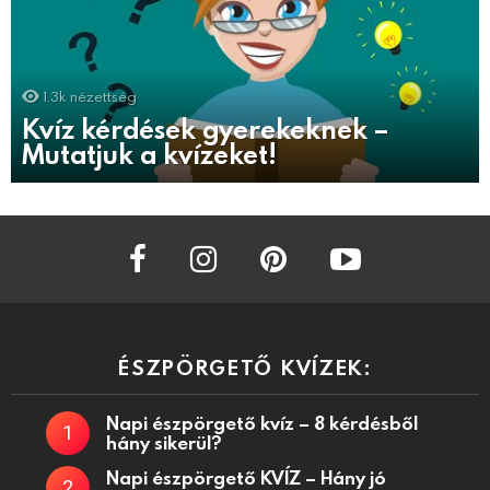
1.3k
nézettség
Kvíz kérdések gyerekeknek –
Mutatjuk a kvízeket!
facebook
instagram
pinterest
youtube
ÉSZPÖRGETŐ KVÍZEK:
Napi észpörgető kvíz – 8 kérdésből
hány sikerül?
Napi észpörgető KVÍZ – Hány jó