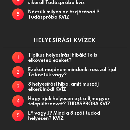
sikerül! Tudáspróba kvíz
Nézzük milyen az észjárásod!?
Tudáspróba KVÍZ
HELYESÍRÁSI KVÍZEK
Tipikus helyesírási hibák! Te is
elköveted ezeket?
Ezeket majdnem mindenki rosszul írja!
Te köztük vagy?
8 helyesírási hiba, amit muszáj
elkerülnöd! KVÍZ
Hogy írjuk helyesen ezt a 8 magyar
településnevet? TUDÁSPRÓBA KVÍZ
LY vagy J? Mind a 8 szót tudod
helyesen? KVÍZ