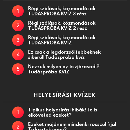
Régi szólások, közmondások
TUDÁSPRÓBA KVÍZ 3 rész
Régi szólások, közmondások
TUDÁSPRÓBA KVÍZ 2 rész
Régi szólások, közmondások
TUDÁSPRÓBA KVÍZ
Ez csak a legdörzsöltebbeknek
sikerül! Tudáspróba kvíz
Nézzük milyen az észjárásod!?
Tudáspróba KVÍZ
HELYESÍRÁSI KVÍZEK
Tipikus helyesírási hibák! Te is
elköveted ezeket?
Ezeket majdnem mindenki rosszul írja!
Te köztük vagy?