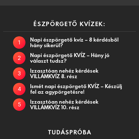
ÉSZPÖRGETŐ KVÍZEK:
Napi észpörgető kvíz – 8 kérdésből
hány sikerül?
Napi észpörgető KVÍZ – Hány jó
választ tudsz?
Izzasztóan nehéz kérdések
VILLÁMKVÍZ 8. rész
Ismét napi észpörgető KVÍZ – Készülj
fel az agypörgetésre!
Izzasztóan nehéz kérdések
VILLÁMKVÍZ 10. rész
TUDÁSPRÓBA