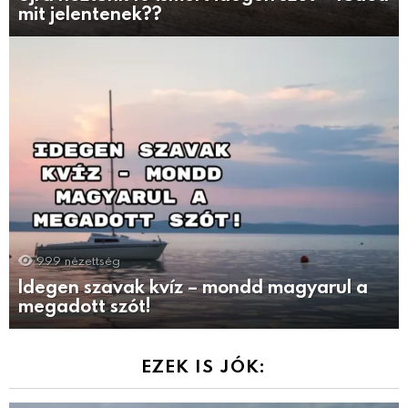
mit jelentenek??
999
nézettség
Idegen szavak kvíz – mondd magyarul a
megadott szót!
EZEK IS JÓK: