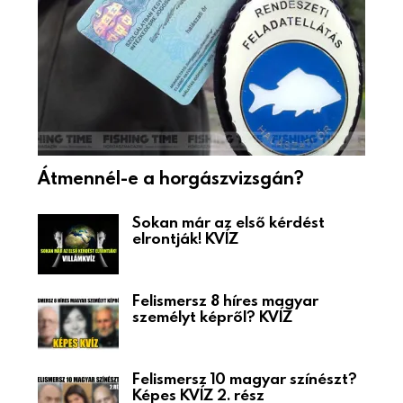
Átmennél-e a horgászvizsgán?
Sokan már az első kérdést
elrontják! KVÍZ
Felismersz 8 híres magyar
személyt képről? KVÍZ
Felismersz 10 magyar színészt?
Képes KVÍZ 2. rész