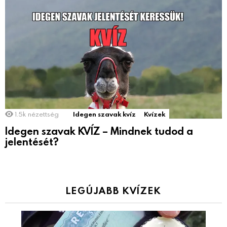
1.5k
nézettség
Idegen szavak kvíz
Kvízek
Idegen szavak KVÍZ – Mindnek tudod a
jelentését?
LEGÚJABB KVÍZEK