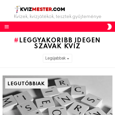
Kvízek, kvízjátékok, tesztek gyűjteménye
S
S
Menu
LEGGYAKORIBB IDEGEN
SZAVAK KVÍZ
LEGUTÓBBIAK