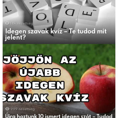
1.6k
nézettség
Idegen szavak kvíz – Te tudod mit
jelent?
999
nézettség
Újra hoztunk 10 ismert idegen szót – Tudod