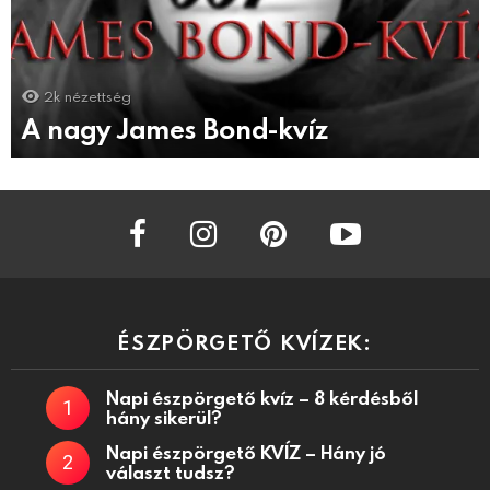
2k
nézettség
A nagy James Bond-kvíz
facebook
instagram
pinterest
youtube
ÉSZPÖRGETŐ KVÍZEK:
Napi észpörgető kvíz – 8 kérdésből
hány sikerül?
Napi észpörgető KVÍZ – Hány jó
választ tudsz?