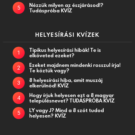
Nézzük milyen az észjárásod!?
Tudáspróba KVÍZ
HELYESÍRÁSI KVÍZEK
Tipikus helyesírási hibák! Te is
elköveted ezeket?
Ezeket majdnem mindenki rosszul írja!
Te köztük vagy?
8 helyesírási hiba, amit muszáj
elkerülnöd! KVÍZ
Hogy írjuk helyesen ezt a 8 magyar
településnevet? TUDÁSPRÓBA KVÍZ
LY vagy J? Mind a 8 szót tudod
helyesen? KVÍZ