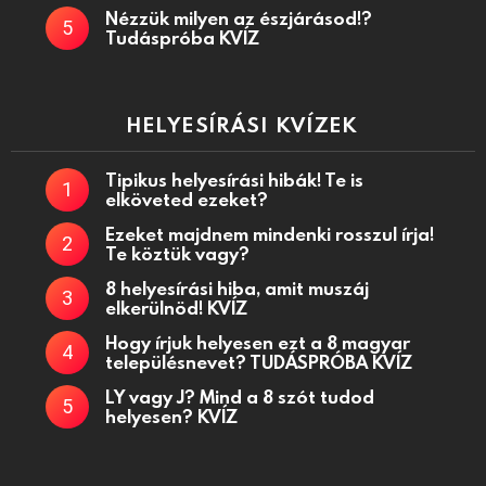
Nézzük milyen az észjárásod!?
Tudáspróba KVÍZ
HELYESÍRÁSI KVÍZEK
Tipikus helyesírási hibák! Te is
elköveted ezeket?
Ezeket majdnem mindenki rosszul írja!
Te köztük vagy?
8 helyesírási hiba, amit muszáj
elkerülnöd! KVÍZ
Hogy írjuk helyesen ezt a 8 magyar
településnevet? TUDÁSPRÓBA KVÍZ
LY vagy J? Mind a 8 szót tudod
helyesen? KVÍZ