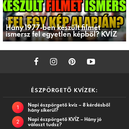
2k
nézettség
Hány 1977-ben készült filmet
ismersz fel egyetlen képből? KVÍZ
facebook
instagram
pinterest
youtube
ÉSZPÖRGETŐ KVÍZEK:
Napi észpörgető kvíz – 8 kérdésből
hány sikerül?
Napi észpörgető KVÍZ – Hány jó
választ tudsz?