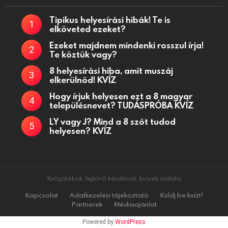
Tipikus helyesírási hibák! Te is
elköveted ezeket?
Ezeket majdnem mindenki rosszul írja!
Te köztük vagy?
8 helyesírási hiba, amit muszáj
elkerülnöd! KVÍZ
Hogy írjuk helyesen ezt a 8 magyar
településnevet? TUDÁSPRÓBA KVÍZ
LY vagy J? Mind a 8 szót tudod
helyesen? KVÍZ
Kvízjátékok, fejtörő kérdések, kvízek oldala
Kapcsolat
Adatkezelési tájékoztató
Küldj be kvízt!
Partnerek
Médiaajánlat
Powered by
WordPress