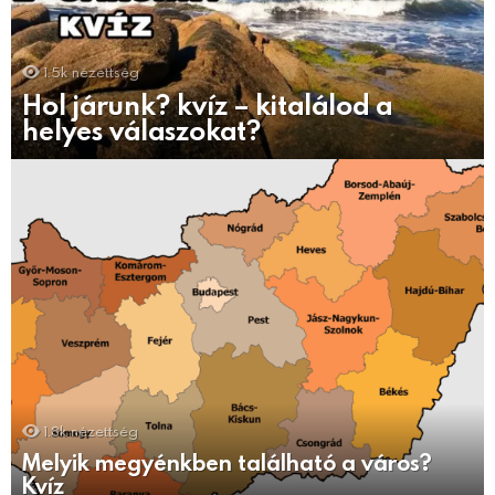
1.5k
nézettség
Hol járunk? kvíz – kitalálod a
helyes válaszokat?
1.8k
nézettség
Melyik megyénkben található a város?
Kvíz