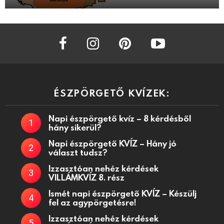
facebook
instagram
pinterest
youtube
ÉSZPÖRGETŐ KVÍZEK:
Napi észpörgető kvíz – 8 kérdésből
hány sikerül?
Napi észpörgető KVÍZ – Hány jó
választ tudsz?
Izzasztóan nehéz kérdések
VILLÁMKVÍZ 8. rész
Ismét napi észpörgető KVÍZ – Készülj
fel az agypörgetésre!
Izzasztóan nehéz kérdések