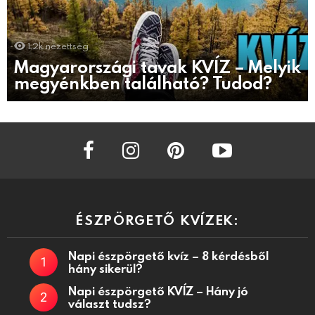
1.2k
nézettség
Magyarországi tavak KVÍZ – Melyik
megyénkben található? Tudod?
facebook
instagram
pinterest
youtube
ÉSZPÖRGETŐ KVÍZEK:
Napi észpörgető kvíz – 8 kérdésből
hány sikerül?
Napi észpörgető KVÍZ – Hány jó
választ tudsz?