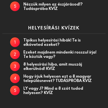
Nézzük milyen az észjárásod!?
Tudáspróba KVÍZ
HELYESÍRÁSI KVÍZEK
Tipikus helyesírási hibák! Te is
elköveted ezeket?
Ezeket majdnem mindenki rosszul írja!
Te köztük vagy?
8 helyesírási hiba, amit muszáj
elkerülnöd! KVÍZ
Hogy írjuk helyesen ezt a 8 magyar
településnevet? TUDÁSPRÓBA KVÍZ
LY vagy J? Mind a 8 szót tudod
helyesen? KVÍZ