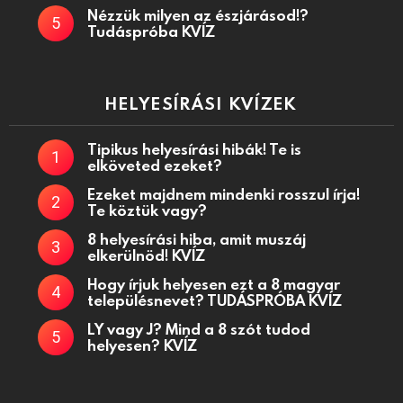
Nézzük milyen az észjárásod!?
Tudáspróba KVÍZ
HELYESÍRÁSI KVÍZEK
Tipikus helyesírási hibák! Te is
elköveted ezeket?
Ezeket majdnem mindenki rosszul írja!
Te köztük vagy?
8 helyesírási hiba, amit muszáj
elkerülnöd! KVÍZ
Hogy írjuk helyesen ezt a 8 magyar
településnevet? TUDÁSPRÓBA KVÍZ
LY vagy J? Mind a 8 szót tudod
helyesen? KVÍZ