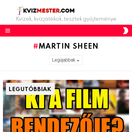
Kvízek, kvízjátékok, tesztek gyűjteménye
S
S
Menu
MARTIN SHEEN
LEGUTÓBBIAK