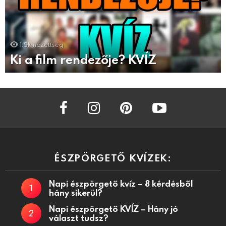
1.5k
nézettség
Ki a film rendezője? KVÍZ
facebook
instagram
pinterest
youtube
ÉSZPÖRGETŐ KVÍZEK:
Napi észpörgető kvíz – 8 kérdésből
hány sikerül?
Napi észpörgető KVÍZ – Hány jó
választ tudsz?