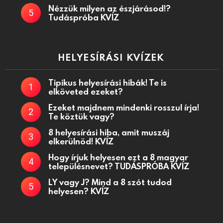
Nézzük milyen az észjárásod!?
Tudáspróba KVÍZ
HELYESÍRÁSI KVÍZEK
Tipikus helyesírási hibák! Te is
elköveted ezeket?
Ezeket majdnem mindenki rosszul írja!
Te köztük vagy?
8 helyesírási hiba, amit muszáj
elkerülnöd! KVÍZ
Hogy írjuk helyesen ezt a 8 magyar
településnevet? TUDÁSPRÓBA KVÍZ
LY vagy J? Mind a 8 szót tudod
helyesen? KVÍZ