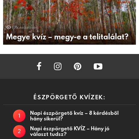
1.7k
nézettség
Megye kvíz – megy-e a telitalálat?
facebook
instagram
pinterest
youtube
ÉSZPÖRGETŐ KVÍZEK:
Napi észpörgető kvíz – 8 kérdésből
hány sikerül?
Napi észpörgető KVÍZ – Hány jó
választ tudsz?