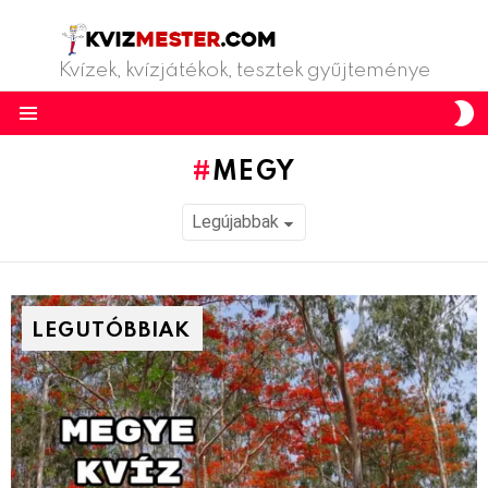
Kvízek, kvízjátékok, tesztek gyűjteménye
S
S
Menu
MEGY
LEGUTÓBBIAK